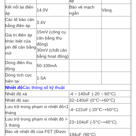
áp
Kết nối lại điện
Bảo vệ mạch
14.0V
Vâng.
áp
ngắn
Các tế bào cân
3.4V
bằng điện áp
15mV (công cụ
Giá trị điện áp
cân bằng thụ
khác biệt của
động)
pin để cân bằng
30mV (chất cân
mở
bằng hoạt động)
Dòng điện thụ
50-100mA
động
Dòng tích cực
1-5A
hiện tại
Nhiệt độ
Các thông số kỹ thuật
Nhiệt độ xả
-4 ~ 140oF (-20 ~ 60°C)
Nhiệt độ sạc
32~140oF (0°C~+60°C)
Lưu trữ trong phạm vi nhiệt độ<1
-4~122oF (-20°C~+50°C)
tháng
Lưu trữ trong phạm vi nhiệt độ >
23~104oF (-5°C~+40°C)
1 tháng
Bảo vệ nhiệt độ của FET (Được
194oF (90°C)