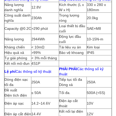
Năng lượng
Kích thước (L x
330 x 280 x
12.8V
danh nghĩa
W x H)
180mm
Công suất danh
Trọng lượng
230Ah
20.0kg
nghĩa
ròng
Loại thiết bị đầu
Capacity @0.2C
>290 phút
SAE+M8
cuối
Động lực đầu
Năng lượng
2944Wh
10-15N-m
cuối
Kháng chiến
< 10mΩ
Tài liệu vụ án
Kim loại
Hiệu quả xả
>99%
Bảo vệ khoang
IP45
Tự giải phóng
< 3% mỗi tháng
Kết nối mô-đun
4S1P
PHẢI PHẢI
Các thông số kỹ
Lệ phí
Các thông số kỹ thuật
thuật
Dòng điện sạc
Tiếp tục tối đa
250A
250A
tối đa
Dòng xả
Đề xuất
≤ 50A
Tối đa.
500A (<5S)
Điện tích điện
Điện áp cắt
Điện áp sạc
14.2~14.6V
10V
thoát
Kết nối lại điện
Điện áp cắt điện
14.4V
12V