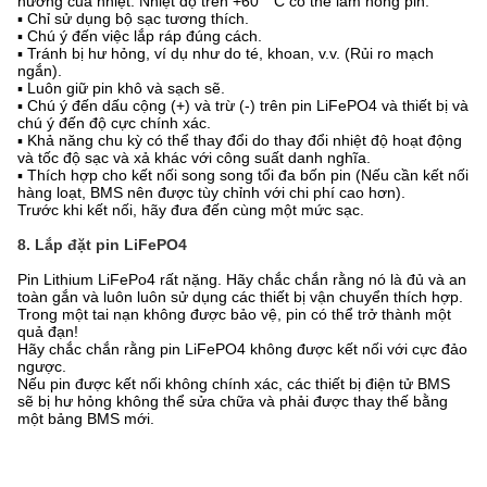
hưởng của nhiệt. Nhiệt độ trên +60 ° C có thể làm hỏng pin.
▪ Chỉ sử dụng bộ sạc tương thích.
▪ Chú ý đến việc lắp ráp đúng cách.
▪ Tránh bị hư hỏng, ví dụ như do té, khoan, v.v. (Rủi ro mạch
ngắn).
▪ Luôn giữ pin khô và sạch sẽ.
▪ Chú ý đến dấu cộng (+) và trừ (-) trên pin LiFePO4 và thiết bị và
chú ý đến độ cực chính xác.
▪ Khả năng chu kỳ có thể thay đổi do thay đổi nhiệt độ hoạt động
và tốc độ sạc và xả khác với công suất danh nghĩa.
▪ Thích hợp cho kết nối song song tối đa bốn pin (Nếu cần kết nối
hàng loạt, BMS nên được tùy chỉnh với chi phí cao hơn).
Trước khi kết nối, hãy đưa đến cùng một mức sạc.
8. Lắp đặt pin LiFePO4
Pin Lithium LiFePo4 rất nặng. Hãy chắc chắn rằng nó là đủ và an
toàn gắn và luôn luôn sử dụng các thiết bị vận chuyển thích hợp.
Trong một tai nạn không được bảo vệ, pin có thể trở thành một
quả đạn!
Hãy chắc chắn rằng pin LiFePO4 không được kết nối với cực đảo
ngược.
Nếu pin được kết nối không chính xác, các thiết bị điện tử BMS
sẽ bị hư hỏng không thể sửa chữa và phải được thay thế bằng
một bảng BMS mới.