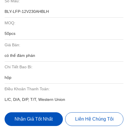
Số Mẫu:
BLY-LFP-12V230AHBLH
MOQ:
50pcs
Giá Bán:
có thể đàm phán
Chi Tiết Bao Bì:
hộp
Điều Khoản Thanh Toán:
L/C, D/A, D/P, T/T, Western Union
Nhận Giá Tốt Nhất
Liên Hệ Chúng Tôi