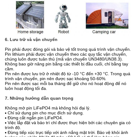
6. Lưu trữ và vận chuyển
Pin phải được đóng gói và bảo vệ tốt trong quá trình vận chuyển.
Pin lithium phải được vận chuyển theo các quy tắc vận chuyển,
chúng luôn được tuân thủ (mã vận chuyển UN3480/UN38.3).
Không bao giờ nâng pin bằng các thiết bị đầu cuối, chỉ bằng tay
cầm.
Pin nên được lưu trữ ở nhiệt độ từ -10 °C đến +30 °C. Trong quá
trình vận chuyển, pin nên được sạc khoảng 50-60%.
Pin nên được sạc mỗi ba tháng để giữ cho nó hoạt động để nó
luôn hoạt động tối đa.
7. Những hướng dẫn quan trọng
Không mở pin LiFePO4 mà không hỏi đại lý.
▪ Chỉ sử dụng pin cho mục đích sử dụng.
▪ Đừng cắt ngắn pin LiFePO4.
▪ Việc lắp đặt và bảo trì chỉ được thực hiện bởi các chuyên gia có
trình độ.
▪ Đừng tiếp xúc trực tiếp với ánh nắng mặt trời. Bảo vệ khỏi ảnh