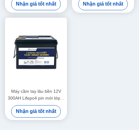
Nhận giá tốt nhất
Nhận giá tốt nhất
For Motorhome
Máy cầm tay lâu bền 12V
300AH Lifepo4 pin mới lớp A
tế bào tuổi thọ dài
Nhận giá tốt nhất