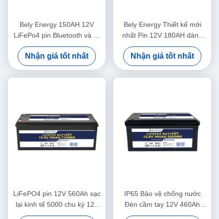
Bely Energy 150AH 12V
Bely Energy Thiết kế mới
LiFePo4 pin Bluetooth và tự
nhất Pin 12V 180AH dành
sưởi ấm cho Yachit Medical
cho Bluetooth cho Trạm cơ
Nhận giá tốt nhất
Nhận giá tốt nhất
sở lưu trữ năng lượng UPS
RV
LiFePO4 pin 12V 560Ah sạc
IP65 Bảo vệ chống nước
lại kinh tế 5000 chu kỳ 12v
Đèn cầm tay 12V 460Ah
Lifepo4 pin Pack
LiFePo4 Long Life Battery