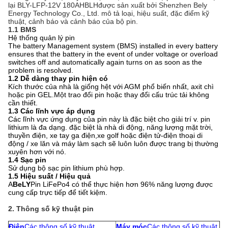
lại BLY-LFP-12V 180AH
BLH
được sản xuất bởi Shenzhen Bely
Energy Technology Co., Ltd. mô tả loại, hiệu suất, đặc điểm kỹ
thuật, cảnh báo và cảnh báo của bộ pin.
1.1 BMS
Hệ thống quản lý pin
The battery Management system (BMS) installed in every battery
ensures that the battery in the event of under voltage or overload
switches off and automatically again turns on as soon as the
problem is resolved.
1.2 Dễ dàng thay pin hiện có
Kích thước của nhà là giống hệt với AGM phổ biến nhất, axit chì
hoặc pin GEL.Một trao đổi pin hoặc thay đổi cấu trúc tải không
cần thiết.
1.3 Các lĩnh vực áp dụng
Các lĩnh vực ứng dụng của pin này là đặc biệt cho giải trí v. pin
lithium là đa dạng. đặc biệt là nhà di động, năng lượng mặt trời,
thuyền điện, xe tay ga điện,xe golf hoặc điện tử-điện thoại di
động / xe lăn và máy làm sạch sẽ luôn luôn được trang bị thường
xuyên hơn với nó.
1.4 Sạc pin
Sử dụng bộ sạc pin lithium phù hợp.
1.5 Hiệu suất / Hiệu quả
A
BeLY
Pin LiFePo4 có thể thực hiện hơn 96% năng lượng được
cung cấp trực tiếp để tiết kiệm.
2. Thông số kỹ thuật pin
Điện
Các thông số kỹ thuật
Máy móc
Các thông số kỹ thuật