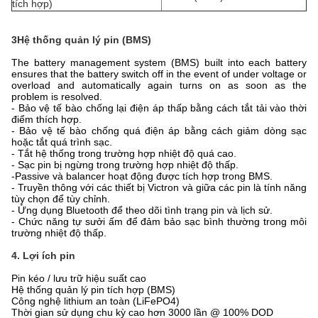
tích hợp)
3Hệ thống quản lý pin (BMS)
The battery management system (BMS) built into each battery
ensures that the battery switch off in the event of under voltage or
overload and automatically again turns on as soon as the
problem is resolved.
- Bảo vệ tế bào chống lại điện áp thấp bằng cách tắt tải vào thời
điểm thích hợp.
- Bảo vệ tế bào chống quá điện áp bằng cách giảm dòng sạc
hoặc tắt quá trình sạc.
- Tắt hệ thống trong trường hợp nhiệt độ quá cao.
- Sạc pin bị ngừng trong trường hợp nhiệt độ thấp.
-
Passive và balancer hoạt động được tích hợp trong BMS.
- Truyền thông với các thiết bị Victron và giữa các pin là tính năng
tùy chọn để tùy chỉnh.
- Ứng dụng Bluetooth để theo dõi tình trạng pin và lịch sử.
- Chức năng tự sưởi ấm để đảm bảo sạc bình thường trong môi
trường nhiệt độ thấp.
4. Lợi ích pin
Pin kéo / lưu trữ hiệu suất cao
Hệ thống quản lý pin tích hợp (BMS)
Công nghệ lithium an toàn (LiFePO4)
Thời gian sử dụng chu kỳ cao hơn 3000 lần @ 100% DOD