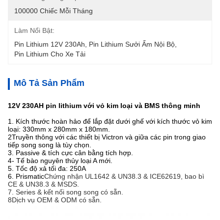
100000 Chiếc Mỗi Tháng
Làm Nổi Bật:
Pin Lithium 12V 230Ah
, 
Pin Lithium Sưởi Ấm Nội Bộ
, 
Pin Lithium Cho Xe Tải
Mô Tả Sản Phẩm
12V 230AH pin lithium với vỏ kim loại và BMS thông minh
1. Kích thước hoàn hảo để lắp đặt dưới ghế với kích thước vỏ kim
loại: 330mm x 280mm x 180mm.
2Truyền thông với các thiết bị Victron và giữa các pin trong giao
tiếp song song là tùy chọn.
3. Passive & tích cực cân bằng tích hợp.
4- Tế bào nguyên thủy loại A mới.
5. Tốc độ xả tối đa: 250A
6. Prismatic
Chứng nhận UL1642 & UN38.3 & ICE62619, bao bì
CE & UN38.3 & MSDS.
7. Series & kết nối song song có sẵn.
8Dịch vụ OEM & ODM có sẵn.