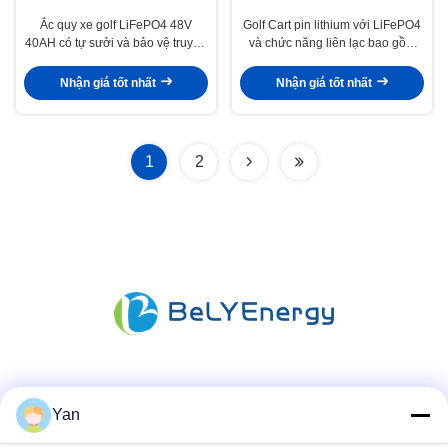
Ắc quy xe golf LiFePO4 48V
Golf Cart pin lithium với LiFePO4
40AH có tự sưởi và bảo vệ truyền
và chức năng liên lạc bao gồm
thông, cấp bảo vệ IP65
48V40AH
Nhận giá tốt nhất
Nhận giá tốt nhất
1
2
Truyền thông xã hội
Yan