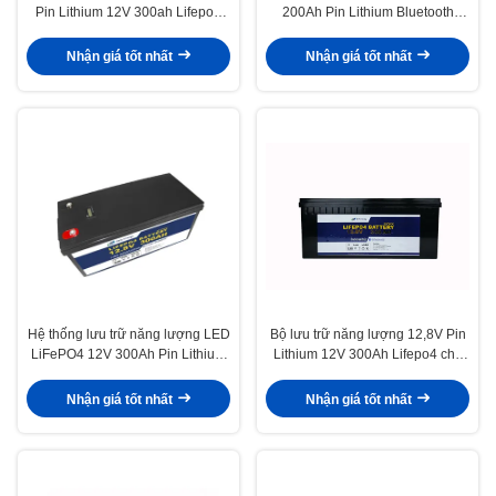
Pin Lithium 12V 300ah Lifepo4
200Ah Pin Lithium Bluetooth
Pin
Sưởi ấm cho Xe tay ga Pin
Lithium
Nhận giá tốt nhất
Nhận giá tốt nhất
Hệ thống lưu trữ năng lượng LED
Bộ lưu trữ năng lượng 12,8V Pin
LiFePO4 12V 300Ah Pin Lithium
Lithium 12V 300Ah Lifepo4 cho
Ion
năng lượng mặt trời
Nhận giá tốt nhất
Nhận giá tốt nhất