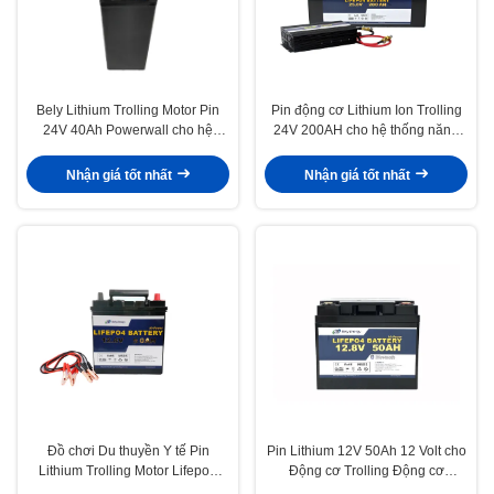
Bely Lithium Trolling Motor Pin
Pin động cơ Lithium Ion Trolling
24V 40Ah Powerwall cho hệ
24V 200AH cho hệ thống năng
thống sao lưu
lượng mặt trời
Nhận giá tốt nhất
Nhận giá tốt nhất
Đồ chơi Du thuyền Y tế Pin
Pin Lithium 12V 50Ah 12 Volt cho
Lithium Trolling Motor Lifepo4
Động cơ Trolling Động cơ
12V 50Ah
Bluetooth cắm trại Pin xe hơi