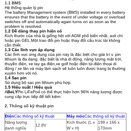
1.1 BMS
Hệ thống quản lý pin
The battery Management system (BMS) installed in every battery
ensures that the battery in the event of under voltage or overload
switches off and automatically again turns on as soon as the
problem is resolved.
1.2 Dễ dàng thay pin hiện có
Kích thước của nhà là giống hệt với AGM phổ biến nhất, axit chì
hoặc pin GEL.Một trao đổi pin hoặc thay đổi cấu trúc tải không
cần thiết.
1.3 Các lĩnh vực áp dụng
Các lĩnh vực ứng dụng của pin này là đặc biệt cho giải trí v. pin
lithium là đa dạng. đặc biệt là nhà di động, năng lượng mặt trời,
thuyền điện, xe tay ga điện,xe golf hoặc điện tử-điện thoại di
động / xe lăn và máy làm sạch sẽ luôn luôn được trang bị thường
xuyên hơn với nó.
1.4 Sạc pin
Sử dụng bộ sạc pin lithium phù hợp.
1.5 Hiệu suất / Hiệu quả
A
BeLY
Pin LiFePo4 có thể thực hiện hơn 96% năng lượng được
cung cấp trực tiếp để tiết kiệm.
2. Thông số kỹ thuật pin
Điện
Các thông số kỹ thuật
Máy móc
Các thông số kỹ thuật
Năng lượng
Kích thước (L x
198 x 166 x
12.8V
danh nghĩa
W x H)
170mm