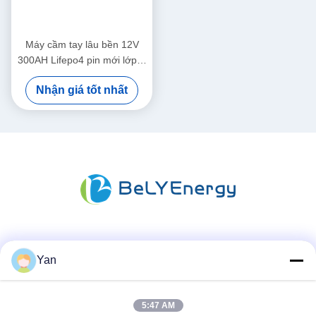
Máy cầm tay lâu bền 12V
300AH Lifepo4 pin mới lớp A
tế bào tuổi thọ dài
Nhận giá tốt nhất
Truyền thông xã hội
Yan
5:47 AM
Liên lạc nhanh