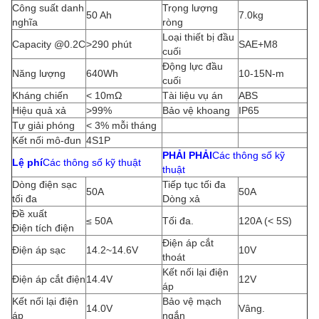
Công suất danh
Trọng lượng
50 Ah
7.0kg
nghĩa
ròng
Loại thiết bị đầu
Capacity @0.2C
>290 phút
SAE+M8
cuối
Động lực đầu
Năng lượng
640Wh
10-15N-m
cuối
Kháng chiến
< 10mΩ
Tài liệu vụ án
ABS
Hiệu quả xả
>99%
Bảo vệ khoang
IP65
Tự giải phóng
< 3% mỗi tháng
Kết nối mô-đun
4S1P
PHẢI PHẢI
Các thông số kỹ
Lệ phí
Các thông số kỹ thuật
thuật
Dòng điện sạc
Tiếp tục tối đa
50A
50A
tối đa
Dòng xả
Đề xuất
≤ 50A
Tối đa.
120A (< 5S)
Điện tích điện
Điện áp cắt
Điện áp sạc
14.2~14.6V
10V
thoát
Kết nối lại điện
Điện áp cắt điện
14.4V
12V
áp
Kết nối lại điện
Bảo vệ mạch
14.0V
Vâng.
áp
ngắn