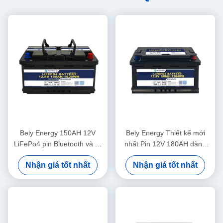
Bely Energy 150AH 12V
Bely Energy Thiết kế mới
LiFePo4 pin Bluetooth và tự
nhất Pin 12V 180AH dành
sưởi ấm cho Yachit Medical
cho Bluetooth cho Trạm cơ
Nhận giá tốt nhất
Nhận giá tốt nhất
sở lưu trữ năng lượng UPS
RV