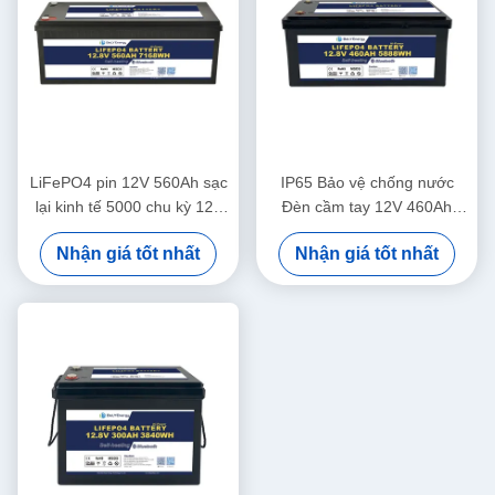
LiFePO4 pin 12V 560Ah sạc
IP65 Bảo vệ chống nước
lại kinh tế 5000 chu kỳ 12v
Đèn cầm tay 12V 460Ah
Lifepo4 pin Pack
LiFePo4 Long Life Battery
Nhận giá tốt nhất
Nhận giá tốt nhất
For Motorhome