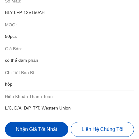
Số Mẫu:
BLY-LFP-12V150AH
MOQ:
50pcs
Giá Bán:
có thể đàm phán
Chi Tiết Bao Bì:
hộp
Điều Khoản Thanh Toán:
L/C, D/A, D/P, T/T, Western Union
Nhận Giá Tốt Nhất
Liên Hệ Chúng Tôi