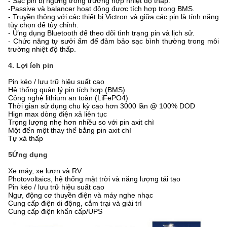
- Sạc pin bị ngừng trong trường hợp nhiệt độ thấp.
-
Passive và balancer hoạt động được tích hợp trong BMS.
- Truyền thông với các thiết bị Victron và giữa các pin là tính năng
tùy chọn để tùy chỉnh.
- Ứng dụng Bluetooth để theo dõi tình trạng pin và lịch sử.
- Chức năng tự sưởi ấm để đảm bảo sạc bình thường trong môi
trường nhiệt độ thấp.
4. Lợi ích pin
Pin kéo / lưu trữ hiệu suất cao
Hệ thống quản lý pin tích hợp (BMS)
Công nghệ lithium an toàn (LiFePO4)
Thời gian sử dụng chu kỳ cao hơn 3000 lần @ 100% DOD
Hign max dòng điện xả liên tục
Trọng lượng nhẹ hơn nhiều so với pin axit chì
Một đến một thay thế bằng pin axit chì
Tự xả thấp
5Ứng dụng
Xe máy, xe lượn và RV
Photovoltaics, hệ thống mặt trời và năng lượng tái tạo
Pin kéo / lưu trữ hiệu suất cao
Ngư, động cơ thuyền điện và máy nghe nhạc
Cung cấp điện di động, cắm trại và giải trí
Cung cấp điện khẩn cấp/UPS