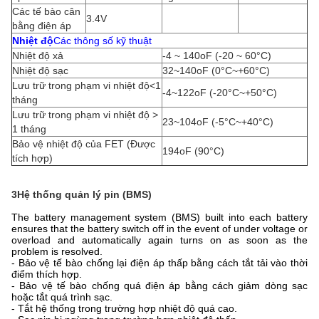
Các tế bào cân
3.4V
bằng điện áp
Nhiệt độ
Các thông số kỹ thuật
Nhiệt độ xả
-4 ~ 140oF (-20 ~ 60°C)
Nhiệt độ sạc
32~140oF (0°C~+60°C)
Lưu trữ trong phạm vi nhiệt độ<1
-4~122oF (-20°C~+50°C)
tháng
Lưu trữ trong phạm vi nhiệt độ >
23~104oF (-5°C~+40°C)
1 tháng
Bảo vệ nhiệt độ của FET (Được
194oF (90°C)
tích hợp)
3Hệ thống quản lý pin (BMS)
The battery management system (BMS) built into each battery
ensures that the battery switch off in the event of under voltage or
overload and automatically again turns on as soon as the
problem is resolved.
- Bảo vệ tế bào chống lại điện áp thấp bằng cách tắt tải vào thời
điểm thích hợp.
- Bảo vệ tế bào chống quá điện áp bằng cách giảm dòng sạc
hoặc tắt quá trình sạc.
- Tắt hệ thống trong trường hợp nhiệt độ quá cao.