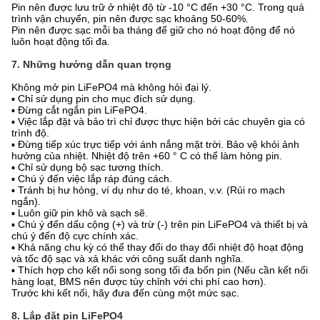
Pin nên được lưu trữ ở nhiệt độ từ -10 °C đến +30 °C. Trong quá
trình vận chuyển, pin nên được sạc khoảng 50-60%.
Pin nên được sạc mỗi ba tháng để giữ cho nó hoạt động để nó
luôn hoạt động tối đa.
7. Những hướng dẫn quan trọng
Không mở pin LiFePO4 mà không hỏi đại lý.
▪ Chỉ sử dụng pin cho mục đích sử dụng.
▪ Đừng cắt ngắn pin LiFePO4.
▪ Việc lắp đặt và bảo trì chỉ được thực hiện bởi các chuyên gia có
trình độ.
▪ Đừng tiếp xúc trực tiếp với ánh nắng mặt trời. Bảo vệ khỏi ảnh
hưởng của nhiệt. Nhiệt độ trên +60 ° C có thể làm hỏng pin.
▪ Chỉ sử dụng bộ sạc tương thích.
▪ Chú ý đến việc lắp ráp đúng cách.
▪ Tránh bị hư hỏng, ví dụ như do té, khoan, v.v. (Rủi ro mạch
ngắn).
▪ Luôn giữ pin khô và sạch sẽ.
▪ Chú ý đến dấu cộng (+) và trừ (-) trên pin LiFePO4 và thiết bị và
chú ý đến độ cực chính xác.
▪ Khả năng chu kỳ có thể thay đổi do thay đổi nhiệt độ hoạt động
và tốc độ sạc và xả khác với công suất danh nghĩa.
▪ Thích hợp cho kết nối song song tối đa bốn pin (Nếu cần kết nối
hàng loạt, BMS nên được tùy chỉnh với chi phí cao hơn).
Trước khi kết nối, hãy đưa đến cùng một mức sạc.
8. Lắp đặt pin LiFePO4