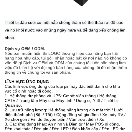
Thiết bị đầu cuối có một nắp chống thấm có thể tháo rời để bảo
vệ nó khỏi nước vào những ngày mưa và dễ dàng xếp chồng lên
nhau.
Dịch vụ OEM / ODM:
Nếu bạn muốn hiển thị LOGO thương hiệu của riêng bạn trên
hàng hóa như cáp, túi gói, nhãn hoặc bất kỳ nơi nào.Nó không có
vấn đề gì.Dịch vụ OEM và ODM của chúng tôi luôn sẵn sàng làm
việc đó.Liên hệ với đội ngũ bán hàng của chúng tôi để nhận thêm
thông tin về chúng tôi và sản phẩm.
LĨNH VỰC ỨNG DỤNG
Các lĩnh vực ứng dụng của loại pin này đặc biệt dành cho khu
vực cố định hoặc di động.
1. Hệ thống dự phòng và UPS: Cơ sở Viễn thông / Hệ thống
CATV / Trung tâm Máy chủ Máy tính / Dụng cụ Y tế / Thiết bị
Quân sự.
2. Lưu trữ năng lượng: Hệ thống năng lượng gió mặt trời / Lưới
điện thành phố (Bật / Tắt) / Cộng đồng và gia đình / Xe máy RV /
Xe chơi gôn / Pin du thuyền biển / Ván trượt điện / Xe.
3. Các ứng dụng khác: An ninh và Điện tử / Máy POS di động,
Đèn khai thác / Đèn pin / Đèn LED / Đèn khẩn cấp / Đèn LED dự