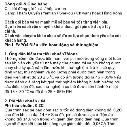
Đóng gói & Giao hàng
Chi tiết đóng gói 1 cái / hộp carton
Cảng: Thâm Quyến (Yantian / Shekou / Chiwan) hoặc Hồng Kông
Cách gói bảo vệ và mạnh mẽ sẽ bảo vệ tốt từng viên pin. 
Dựa trên cách vận chuyển khác nhau, gói pin sẽ được tùy 
chỉnh. 
Cách vận chuyển khác nhau sẽ được lựa chọn theo yêu cầu của 
khách hàng.
Pin LiFePO4
Điều kiện hoạt động và thử nghiệm
1. Ống dẫn kiểm tra tiêu chuẩn
Tôi
ons
Thử nghiệm nên được tiến hành với pin mới trong vòng một tuần
sau khi vận chuyển từ nhà máy của chúng tôi và pin không được
chạy chu kỳ quá năm lần trước khi thử nghiệm.Trừ khi có quy
định khác, thử nghiệm và đo lường phải được thực hiện trong
điều kiện nhiệt độ 20 ± 5 ℃ và độ ẩm tương đối là 45 ~ 85%.Nếu
được đánh giá rằng kết quả thử nghiệm không bị ảnh hưởng bởi
các điều kiện đó, các thử nghiệm có thể được tiến hành ở nhiệt
độ 15 ~ 30 ℃ và độ ẩm 25 ~ 85% RH.
2. Phí tiêu chuẩn / Xả
Phí tiêu chuẩn: 0,2C
Quá trình sạc sẽ bao gồm sạc ở tốc độ dòng điện không đổi 0,2C
cho đến khi pin đạt 14,6V.Sau đó, pin sẽ được sạc ở điện áp
không đổi 14,6 vôn trong khi giảm dần dòng điện nạp.Quá trình
sạc sẽ được kết thúc khi dòng sạc giảm dần đến 0,05CA.Thời