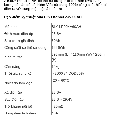
A
BeLY
Pin LiFePo4 có thể sử dụng trực tiếp hơn 96% năng
lượng có sẵn để tiết kiệm.Việc sử dụng 100% công suất hiện có
diễn ra với cùng một điện áp đầu ra.
Đặc điểm kỹ thuật của Pin Lifepo4 24v 60AH
Mô hình
BLY-LFP24V60AH
Định mức điện áp
25,6V
Sức chứa giả định
60Ah
Công suất có thể sử dụng
1536Wh
395mm (L) * 110mm (W) * 286mm
Kích thước
(H)
Cân nặng
14kg
Thời gian chu kỳ
> 2000 @ DOD80%
-20 ~ 60
℃
Nhiệt độ làm việc
Xả điện áp
25,6V
Sạc điện áp
25,6 ~ 29,4V
Trở kháng nội bộ
<20
mΩ
Dòng điện tích điện
40A