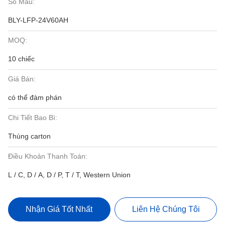
Số Mẫu:
BLY-LFP-24V60AH
MOQ:
10 chiếc
Giá Bán:
có thể đàm phán
Chi Tiết Bao Bì:
Thùng carton
Điều Khoản Thanh Toán:
L / C, D / A, D / P, T / T, Western Union
Nhận Giá Tốt Nhất
Liên Hệ Chúng Tôi