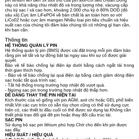
pin lithium lên đến 5x tuổi thọ của pin axit-chì tiêu chuẩn.Dòng
này có khả năng chịu nhiệt độ và trọng lượng nhẹ, và
cung cấp
chu kỳ sạc / xả cao hơn, khoảng 2.000 chu kỳ ở 80% DOD (độ
sâu xả).Cực âm LiFePO4 về bản chất là an toàn hơn so với
LiCo02 hoặc cực âm mangan.Nhiều loại pin tiêu chuẩn và hiệu
suất cao của chúng tôi đảm bảo chúng tôi có những gì bạn cần,
khi bạn cần.
Thông tin
HỆ THỐNG QUẢN LÝ PIN
Hệ thống quản lý pin (BMS) được cài đặt trong mỗi pin đảm bảo
rằng pin sẽ tắt và tự động bật lại ngay sau khi sự cố được giải
quyết.
Bảo vệ tế bào chống lại điện áp dưới bằng cách ngắt tải trong
thời gian thích hợp.
- Bảo vệ tế bào chống lại quá điện áp bằng cách giảm dòng điện
sạc hoặc tắt quá trình sạc.
- Tắt hệ thống trong trường hợp nhiệt độ vượt quá.
- Ngừng sạc pin trong trường hợp nhiệt độ thấp hơn.
DỄ DÀNG THAY THẾ PIN HIỆN TẠI
Kích thước của vỏ giống với pin AGM, axit chì hoặc GEL phổ biến
nhất.Với các cực tròn có sẵn tùy chọn cũng có thể sử dụng cực
hiện có, các thiết bị đầu cuối có thể được sử dụng lại.Không cần
thiết phải trao đổi giá đỡ pin hoặc thay đổi cấu trúc tải.
SẠC PIN
Sử dụng bộ sạc pin lithium phù hợp.Chờ cho đến khi pin được
sạc đầy.
HIỆU SUẤT / HIỆU QUẢ