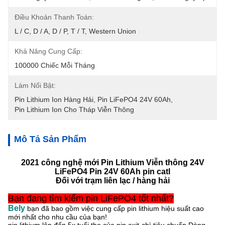
Điều Khoản Thanh Toán:
L / C, D / A, D / P, T / T, Western Union
Khả Năng Cung Cấp:
100000 Chiếc Mỗi Tháng
Làm Nổi Bật:
Pin Lithium Ion Hàng Hải
, 
Pin LiFePO4 24V 60Ah
, 
Pin Lithium Ion Cho Tháp Viễn Thông
Mô Tả Sản Phẩm
2021 công nghệ mới Pin Lithium Viễn thông 24V
LiFePO4 Pin 24V 60Ah pin catl
Đối với trạm liên lạc / hàng hải
Bạn đang tìm kiếm pin LiFePO4 tốt nhất?
Bely
bạn đã bao gồm việc cung cấp pin lithium hiệu suất cao
mới nhất cho nhu cầu của bạn!