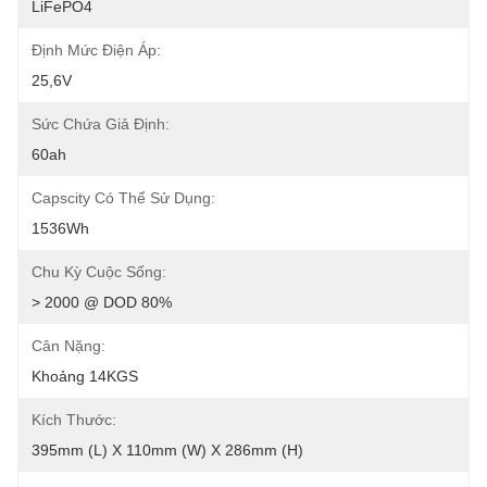
LiFePO4
Định Mức Điện Áp:
25,6V
Sức Chứa Giả Định:
60ah
Capscity Có Thể Sử Dụng:
1536Wh
Chu Kỳ Cuộc Sống:
> 2000 @ DOD 80%
Cân Nặng:
Khoảng 14KGS
Kích Thước:
395mm (L) X 110mm (W) X 286mm (H)