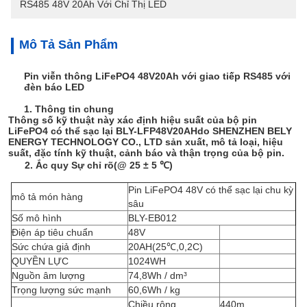
RS485 48V 20Ah Với Chỉ Thị LED
Mô Tả Sản Phẩm
Pin viễn thông LiFePO4 48V20Ah với giao tiếp RS485 với
đèn báo LED
1.
Thông tin chung
Thông số kỹ thuật này xác định hiệu suất của bộ pin
LiFePO4 có thể sạc lại
BLY-LFP48V20AH
do SHENZHEN BELY
ENERGY TECHNOLOGY CO., LTD sản xuất, mô tả loại, hiệu
suất, đặc tính kỹ thuật, cảnh báo và thận trọng của bộ pin.
2.
Ắc quy
Sự chỉ rõ
(
@ 25 ± 5 ℃
)
Pin LiFePO4 48V có thể sạc lại chu kỳ
mô tả món hàng
sâu
Số mô hình
BLY-EB012
Điện áp tiêu chuẩn
48V
Sức chứa giả định
20AH
(
25
℃,
0,2C
)
QUYỀN LỰC
1024WH
Nguồn âm lượng
74,8Wh / dm³
Trọng lượng sức mạnh
60,6Wh / kg
Chiều rộng
440m