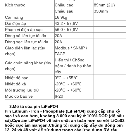
Kích thước
Chiều cao
89mm (2U)
Chiều sâu
350mm
Cân nặng
16,9kg
Dải điện áp
43,2
～
57,6V
Phạm vi điện áp sạc
56.0
～
57,6V
Dòng xả liên tục tối đa
20A
Dòng sạc liên tục tối đa
20A
Giao diện liên lạc (tùy
Modbus / SNMP /
chọn)
TACP
Hiển thị / Chống
Các chức năng khác (tùy
trộm / danh bạ thân
chọn)
cây
Nhiệt độ sạc
0
℃ ～
+55
℃
Nhiệt độ xả
-20
℃ ～
+60
℃
Môi trường lưu trữ
-20
℃ ～
+60
℃
Mức độ bảo vệ
IP20
3.Mô tả của pin LiFePO4
Pin Lithium - lron - Phosphate (LiFePO4) cung cấp chu kỳ
sạc / xả cao hơn, khoảng 3.000 chu kỳ ở 100% DOD (độ sâu
xả).Cực âm LiFePO4 về bản chất an toàn hơn so với LiCo02
hoặc cực âm mangan.Chúng tôi cung cấp đầy đủ dòng pin
12, 24 và 48 volt để sử dụng trong các ứng dụng RV, tàu