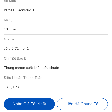
Số Mẫu:
BLY-LPF-48V20AH
MOQ:
10 chiếc
Giá Bán:
có thể đàm phán
Chi Tiết Bao Bì:
Thùng carton xuất khẩu tiêu chuẩn
Điều Khoản Thanh Toán:
T / T, L / C
Nhận Giá Tốt Nhất
Liên Hệ Chúng Tôi