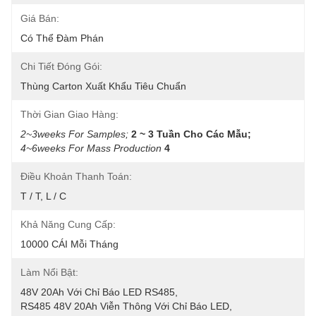
Giá Bán:
Có Thể Đàm Phán
Chi Tiết Đóng Gói:
Thùng Carton Xuất Khẩu Tiêu Chuẩn
Thời Gian Giao Hàng:
2~3weeks For Samples;
2 ~ 3 Tuần Cho Các Mẫu;
4~6weeks For Mass Production
4
Điều Khoản Thanh Toán:
T / T, L / C
Khả Năng Cung Cấp:
10000 CÁI Mỗi Tháng
Làm Nổi Bật:
48V 20Ah Với Chỉ Báo LED RS485
, 
RS485 48V 20Ah Viễn Thông Với Chỉ Báo LED
, 