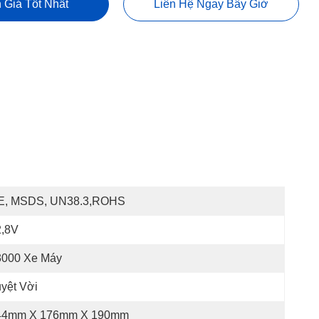
 Giá Tốt Nhất
Liên Hệ Ngay Bây Giờ
E, MSDS, UN38.3,ROHS
2,8V
3000 Xe Máy
yệt Vời
44mm X 176mm X 190mm