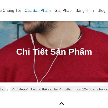
ề Chúng Tôi
Các Sản Phẩm
Giải Pháp
Băng Hình
Blog
Chi Tiết Sản Phẩm
Lại
Pin Lifepo4 Boat có thể sạc lại Pin Lithium Ion 12v 80ah cho xe