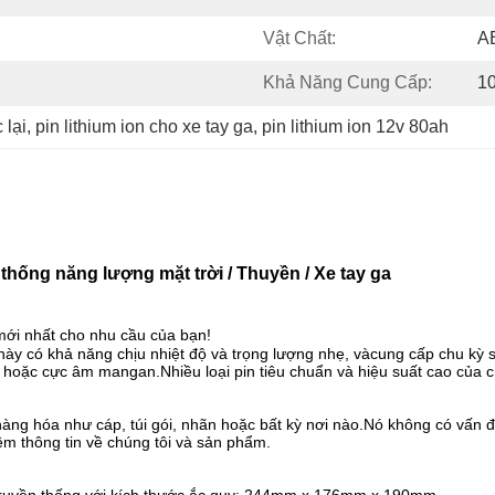
Vật Chất:
A
Khả Năng Cung Cấp:
1
 lại
, 
pin lithium ion cho xe tay ga
, 
pin lithium ion 12v 80ah
 thống năng lượng mặt trời / Thuyền / Xe tay ga
mới nhất cho nhu cầu của bạn!
g này có khả năng chịu nhiệt độ và trọng lượng nhẹ, và
cung cấp chu kỳ 
hoặc cực âm mangan.Nhiều loại pin tiêu chuẩn và hiệu suất cao của c
àng hóa như cáp, túi gói, nhãn hoặc bất kỳ nơi nào.Nó không có vấn 
êm thông tin về chúng tôi và sản phẩm.