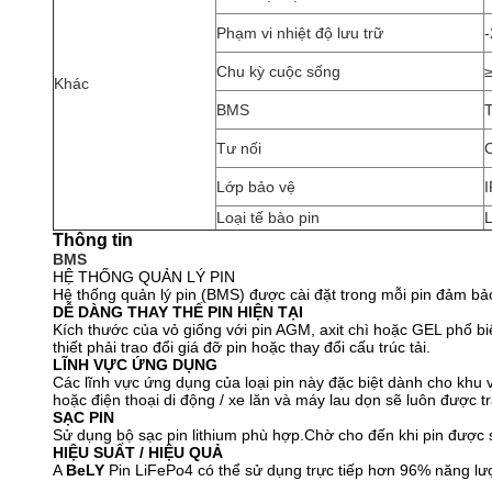
Phạm vi nhiệt độ lưu trữ
Chu kỳ cuộc sống
Khác
BMS
T
Tư nối
Lớp bảo vệ
Loại tế bào pin
L
Thông tin
BMS
HỆ THỐNG QUẢN LÝ PIN
Hệ thống quản lý pin (BMS) được cài đặt trong mỗi pin đảm bảo 
DỄ DÀNG THAY THẾ PIN HIỆN TẠI
Kích thước của vỏ giống với pin AGM, axit chì hoặc GEL phổ bi
thiết phải trao đổi giá đỡ pin hoặc thay đổi cấu trúc tải.
LĨNH VỰC ỨNG DỤNG
Các lĩnh vực ứng dụng của loại pin này đặc biệt dành cho khu v
hoặc điện thoại di động / xe lăn và máy lau dọn sẽ luôn được 
SẠC PIN
Sử dụng bộ sạc pin lithium phù hợp.Chờ cho đến khi pin được 
HIỆU SUẤT / HIỆU QUẢ
A
BeLY
Pin LiFePo4 có thể sử dụng trực tiếp hơn 96% năng lượ