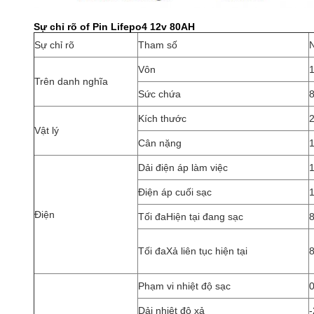
Sự chỉ rõ
o
f
Pin Lifepo4 12v 80AH
Sự chỉ rõ
Tham số
Vôn
Trên danh nghĩa
Sức chứa
Kích thước
Vật lý
Cân nặng
Dải điện áp làm việc
1
Điện áp cuối sạc
1
Điện
Tối đaHiện tại đang sạc
Tối đaXả liên tục hiện tại
Phạm vi nhiệt độ sạc
Dải nhiệt độ xả