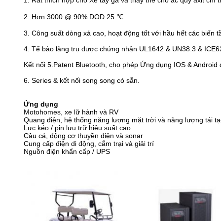
1. Rất thích hợp cho Xe tay ga và thay thế cho ắc quy axit c
2. Hơn 3000 @ 90% DOD 25 ℃.
3. Công suất dòng xả cao, hoạt động tốt với hầu hết các biến tầ
4. Tế bào lăng trụ được chứng nhận UL1642 & UN38.3 & ICE6
Kết nối 5.Patent Bluetooth, cho phép Ứng dụng IOS & Android để
6. Series & kết nối song song có sẵn.
Ứng dụng
Motohomes, xe lữ hành và RV
Quang điện, hệ thống năng lượng mặt trời và năng lượng tái t
Lực kéo / pin lưu trữ hiệu suất cao
Câu cá, động cơ thuyền điện và sonar
Cung cấp điện di động, cắm trại và giải trí
Nguồn điện khẩn cấp / UPS