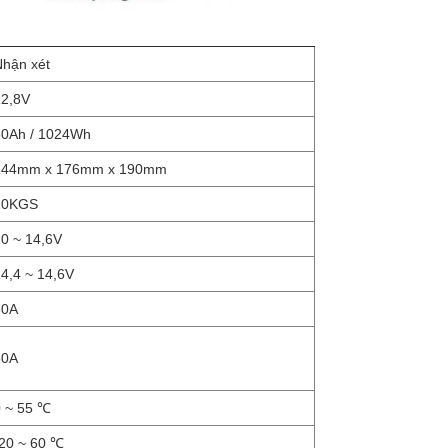
Nhận xét
12,8V
80Ah / 1024Wh
244mm x 176mm x 190mm
10KGS
0 ~ 14,6V
4,4 ~ 14,6V
80A
80A
0 ~ 55 ℃
-20 ~ 60 ℃