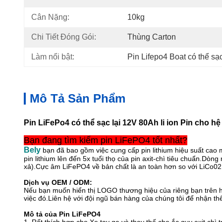
Cân Nặng:
10kg
Chi Tiết Đóng Gói:
Thùng Carton
Làm nổi bật:
Pin Lifepo4 Boat có thể sạc
Mô Tả Sản Phẩm
Pin LiFePo4 có thể sạc lại 12V 80Ah li ion Pin cho hệ
Bạn đang tìm kiếm pin LiFePO4 tốt nhất?
Bely
bạn đã bao gồm việc cung cấp pin lithium hiệu suất cao 
pin lithium lên đến 5x tuổi thọ của pin axit-chì tiêu chuẩn.Dòn
xả).Cực âm LiFePO4 về bản chất là an toàn hơn so với LiCo02 
Dịch vụ OEM / ODM:
Nếu bạn muốn hiển thị LOGO thương hiệu của riêng bạn trên h
việc đó.Liên hệ với đội ngũ bán hàng của chúng tôi để nhận th
Mô tả của Pin LiFePO4