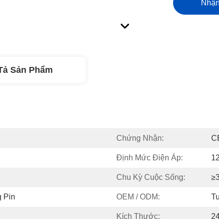
Nhận
Tả Sản Phẩm
Chứng Nhận:
C
Định Mức Điện Áp:
1
Chu Kỳ Cuộc Sống:
≥
 Pin
OEM / ODM:
Tu
Kích Thước:
2