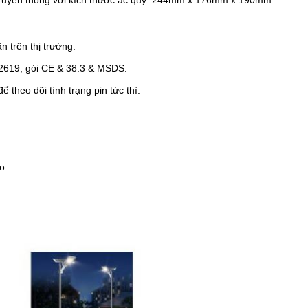
hì truyền thống với kích thước ắc quy: 244mm x 176mm x 190mm.
n trên thị trường.
2619, gói CE & 38.3 & MSDS.
 theo dõi tình trạng pin tức thì.
ạo