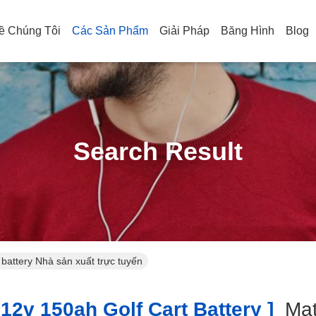
ề Chúng Tôi
Các Sản Phẩm
Giải Pháp
Băng Hình
Blog
Search Result
t battery Nhà sản xuất trực tuyến
12v 150ah Golf Cart Battery ]
Ma