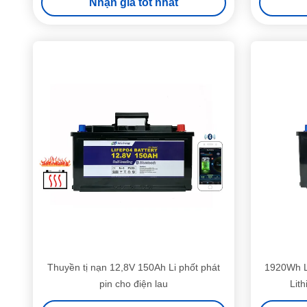
Nhận giá tốt nhất
Thuyền tị nạn 12,8V 150Ah Li phốt phát
1920Wh L
pin cho điện lau
Lit