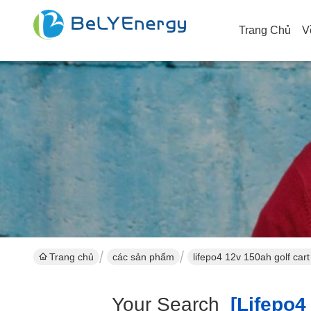
Trang Chủ
V
Trang chủ
các sản phẩm
lifepo4 12v 150ah golf car
Your Search
[lifepo4 