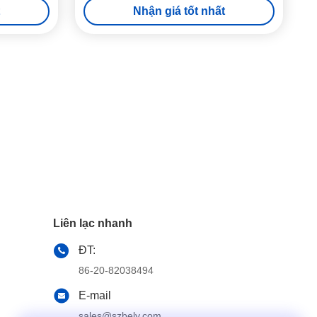
Nhận giá tốt nhất
Liên lạc nhanh
ĐT:
86-20-82038494
E-mail
sales@szbely.com