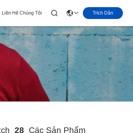
Liên Hệ Chúng Tôi
Trích Dẫn
tch
28
Các Sản Phẩm