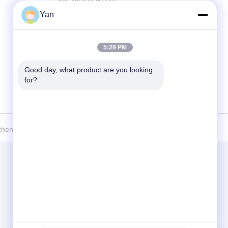
Yan
Địa chỉ :
4/F, Tòa nhà số 1, Khu công nghiệp HuaWei
KeGu, Thị trấn Dalingshan, Đông Quản,
Quảng Đông, Trung Quốc. PC: 523000
5:29 PM
Good day, what product are you looking 
for?
en Bely Energy Technology Co., Ltd. . Đã đăng ký Bản quyền.