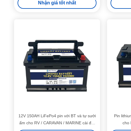
Nhận giá tốt nhất
12V 150AH LiFePo4 pin với BT và tự sưởi
Pin lith
ấm cho RV / CARAVAN / MARINE cài đặt
cho
dưới ghế