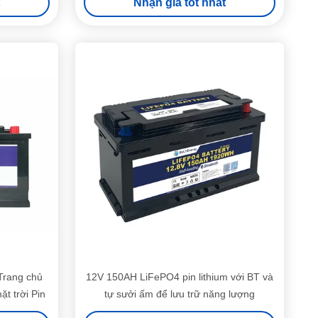
Nhận giá tốt nhất
Trang chủ
12V 150AH LiFePO4 pin lithium với BT và
t trời Pin
tự sưởi ấm để lưu trữ năng lượng