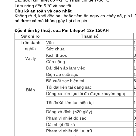
Sạc sưởi khi nhiệt độ <-1 ℃ Thậm chí đến -30 ℃
Làm nóng đến 5 ℃ và sạc tốt
Chu kỳ an toàn và cao nhất
Không rò rỉ, khói độc hại, hoặc tiềm ẩn nguy cơ cháy nổ, pin
nó được xả mà không gây hại cho pin.
Đặc điểm kỹ thuật của Pin Lifepo4 12v 150AH
Sự chỉ rõ
Tham số
Trên danh
Vôn
1
nghĩa
Sức chứa
1
Kích thước
Vật lý
Cân nặng
Dải điện áp làm việc
1
Điện áp cuối sạc
1
Đề xuất sạc hiện tại
Tối đaHiện tại đang sạc
Điện
Dòng xả liên tục tối đa được khuyến nghị
Tối đaXả liên tục hiện tại
Dòng xả đỉnh (≤20 giây)
Phạm vi nhiệt độ sạc
0
Dải nhiệt độ xả
-
Phạm vi nhiệt độ lưu trữ
-