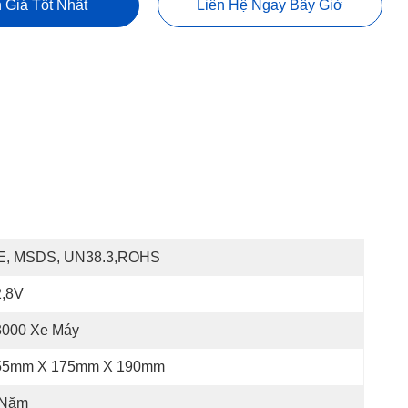
 Giá Tốt Nhất
Liên Hệ Ngay Bây Giờ
E, MSDS, UN38.3,ROHS
2,8V
3000 Xe Máy
55mm X 175mm X 190mm
 Năm