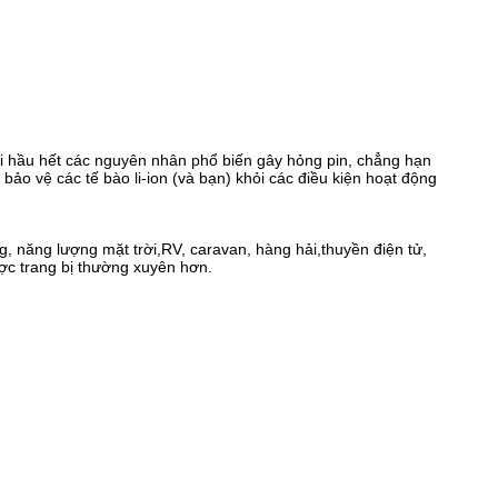
hỏi hầu hết các nguyên nhân phổ biến gây hỏng pin, chẳng hạn
bảo vệ các tế bào li-ion (và bạn) khỏi các điều kiện hoạt động
g, năng lượng mặt trời,
RV, caravan, hàng hải,
thuyền điện tử,
ược trang bị thường xuyên hơn.