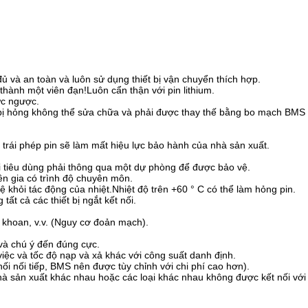
 và an toàn và luôn sử dụng thiết bị vận chuyển thích hợp.
thành một viên đạn!Luôn cẩn thận với pin lithium.
ực ngược.
sẽ bị hỏng không thể sửa chữa và phải được thay thế bằng bo mạch BMS
 trái phép pin sẽ làm mất hiệu lực bảo hành của nhà sản xuất.
 tiêu dùng phải thông qua một dự phòng để được bảo vệ.
yên gia có trình độ chuyên môn.
vệ khỏi tác động của nhiệt.Nhiệt độ trên +60 ° C có thể làm hỏng pin.
tất cả các thiết bị ngắt kết nối.
 khoan, v.v. (Nguy cơ đoản mạch).
ị và chú ý đến đúng cực.
 việc và tốc độ nạp và xả khác với công suất danh định.
nối nối tiếp, BMS nên được tùy chỉnh với chi phí cao hơn).
hà sản xuất khác nhau hoặc các loại khác nhau không được kết nối với