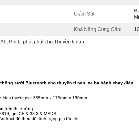
Bl
Giám Sát:
M
Khả Năng Cung Cấp:
1
0Ah
, 
Pin Li phốt phát cho Thuyền tị nạn
hống sưởi Bluetooth cho thuyền tị nạn, xe ba bánh chạy điện
g với kích thước pin: 355mm x 175mm x 190mm
.
n trên thị trường.
2619, gói CE & 38.3 & MSDS.
droid để theo dõi tình trạng pin tức thì.