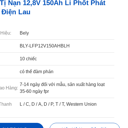
Tị Nạn 12,8V 150Ah Li Phốt Phát
 Điện Lau
Hiệu:
Bely
BLY-LFP12V150AHBLH
10 chiếc
có thể đàm phán
7-14 ngày đối với mẫu, sản xuất hàng loạt
ao Hàng:
35-60 ngày fpr
Thanh
L / C, D / A, D / P, T / T, Western Union