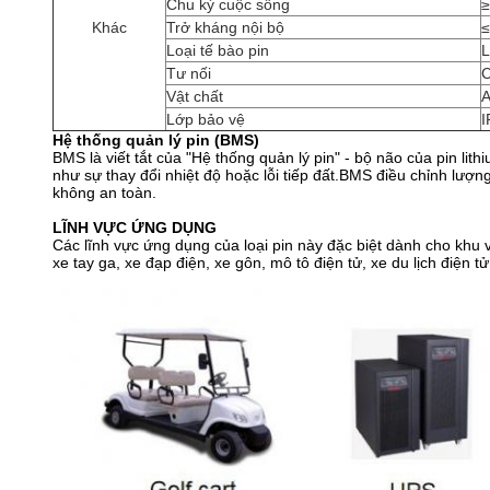
Chu kỳ cuộc sống
≥
Khác
Trở kháng nội bộ
Loại tế bào pin
L
Tư nối
C
Vật chất
A
Lớp bảo vệ
I
Hệ thống quản lý pin (BMS)
BMS là viết tắt của "Hệ thống quản lý pin" - bộ não của pin l
như sự thay đổi nhiệt độ hoặc lỗi tiếp đất.BMS điều chỉnh lượn
không an toàn.
LĨNH VỰC ỨNG DỤNG
Các lĩnh vực ứng dụng của loại pin này đặc biệt dành cho khu v
xe tay ga, xe đạp điện, xe gôn, mô tô điện tử, xe du lịch điện t