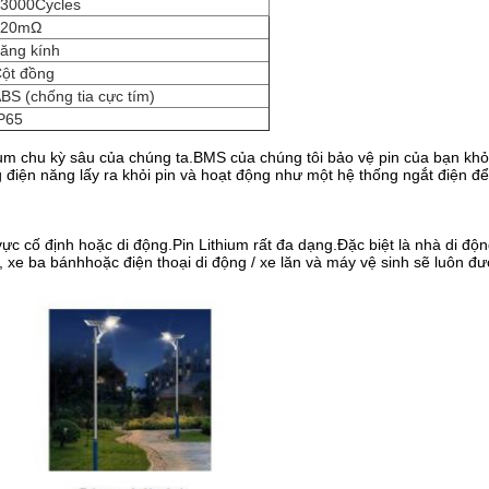
3000Cycles
≤20mΩ
ăng kính
ột đồng
BS (chống tia cực tím)
P65
ithium chu kỳ sâu của chúng ta.BMS của chúng tôi bảo vệ pin của bạn k
g điện năng lấy ra khỏi pin và hoạt động như một hệ thống ngắt điện để 
ực cố định hoặc di động.Pin Lithium rất đa dạng.Đặc biệt là nhà di độn
ử, xe ba bánh
hoặc điện thoại di động / xe lăn và máy vệ sinh sẽ luôn đ