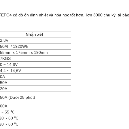
 LiFEPO4 có độ ổn định nhiệt và hóa học tốt hơn.Hơn 3000 chu kỳ, tế b
Nhận xét
2,8V
50Ah / 1920Wh
355mm x 175mm x 190mm
17KGS
0 ~ 14,6V
4,4 ~ 14,6V
80A
150A
120A
150A
(Dưới 25 phút)
200A
 ~ 55 ℃
20 ~ 60 ℃
20 ~ 60 ℃