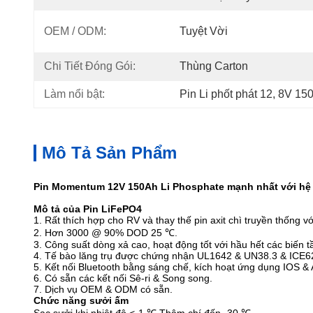
OEM / ODM:
Tuyệt Vời
Chi Tiết Đóng Gói:
Thùng Carton
Làm nổi bật:
Pin Li phốt phát 12
, 
8V 15
Mô Tả Sản Phẩm
Pin Momentum 12V 150Ah Li Phosphate mạnh nhất với hệ t
Mô tả của Pin LiFePO4
1. Rất thích hợp cho RV và thay thế pin axit chì truyền thốn
2. Hơn 3000 @ 90% DOD 25 ℃.
3. Công suất dòng xả cao, hoạt động tốt với hầu hết các biến tầ
4. Tế bào lăng trụ được chứng nhận UL1642 & UN38.3 & ICE6
5. Kết nối Bluetooth bằng sáng chế, kích hoạt ứng dụng IOS & An
6. Có sẵn các kết nối Sê-ri & Song song.
7. Dịch vụ OEM & ODM có sẵn.
Chức năng sưởi ấm