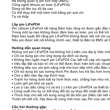
Hệ thống quản lý pin tích hợp (BMS)
Công nghệ lithium an toàn (LiFePO4)
Dòng xả liên tục tối đa cao
Có thể thay thế một kèm một bằng pin axit chì
Tự xả thấp
Lắp pin LiFePO4
Pin Lithium LiFePo4 rất nặng.Đảm bảo rằng nó được gắn đầy đủ
Trong một tai nạn không được đảm bảo an toàn, pin có thể trở 
Đảm bảo tuyệt đối rằng pin LiFePO4 không được kết nối với c
Nếu pin được kết nối không chính xác, thiết bị điện tử BMS 
Hướng dẫn quan trọng
Không mở pin LiFePO4 mà không hỏi ý kiến ​​của đại lý.Việc mở
▪ Chỉ sử dụng pin cho ứng dụng dự định sử dụng.
▪ Không làm ngắn mạch pin LiFePO4.Các kết nối cáp với người
▪ Việc lắp đặt và bảo trì chỉ có thể được thực hiện bởi các chu
▪ Không tiếp xúc với ánh nắng mặt trời trực tiếp vĩnh viễn.Bảo 
▪ Chỉ sử dụng bộ sạc tương thích.Pin được lưu trữ lâu hơn trong 
▪ Chú ý đến việc lắp ráp thích hợp.
▪ Tránh hư hỏng dưới bất kỳ hình thức nào, chẳng hạn như rơi,
▪ Luôn giữ pin khô và sạch.
▪ Lưu ý các dấu cộng (+) và trừ (-) trên pin LiFePO4 và thiết b
▪ Công suất chu kỳ có thể thay đổi do sự thay đổi nhiệt độ làm
▪ Thích hợp cho kết nối song song tối đa bốn pin (Nếu cần kết 
Trước khi kết nối, hãy đưa về cùng một mức sạc.Pin của các n
Câu hỏi thường gặp: