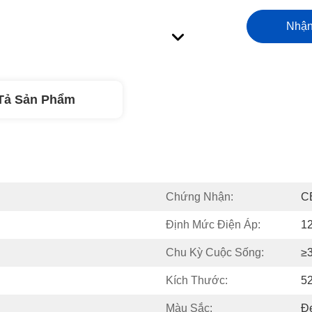
Nhận
Tả Sản Phẩm
Chứng Nhận:
C
Định Mức Điện Áp:
1
Chu Kỳ Cuộc Sống:
≥
Kích Thước:
5
Màu Sắc:
Đ