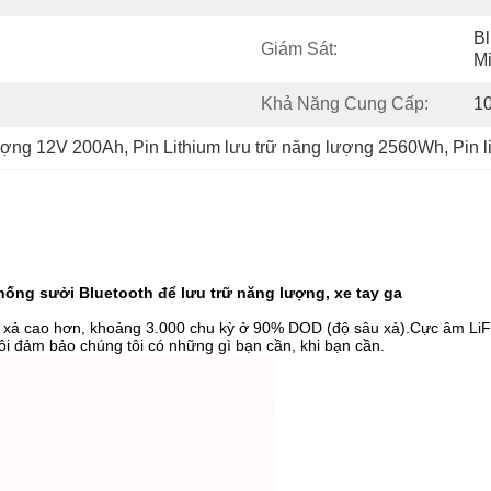
Bl
Giám Sát:
M
Khả Năng Cung Cấp:
1
lượng 12V 200Ah
, 
Pin Lithium lưu trữ năng lượng 2560Wh
, 
Pin 
thống sưởi Bluetooth để lưu trữ năng lượng, xe tay ga
c / xả cao hơn, khoảng 3.000 chu kỳ ở 90% DOD (độ sâu xả).Cực âm Li
ôi đảm bảo chúng tôi có những gì bạn cần, khi bạn cần.