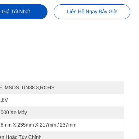
 Giá Tốt Nhất
Liên Hệ Ngay Bây Giờ
E, MSDS, UN38.3,ROHS
2,8V
3000 Xe Máy
26mm X 235mm X 217mm / 237mm
en Hoặc Tùy Chỉnh