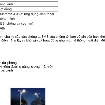
ăng kính
ột đồng
luetooth 4.0 với ứng dụng điện thoại
hông minh
BS (chống tia cực tím)
P65
ithium chu kỳ sâu của chúng ta.BMS của chúng tôi bảo vệ pin của bạn k
g điện năng lấy ra khỏi pin và hoạt động như một hệ thống ngắt điện để 
ồn dự phòng
i, Đèn đường năng lượng mặt trời
e ba bánh