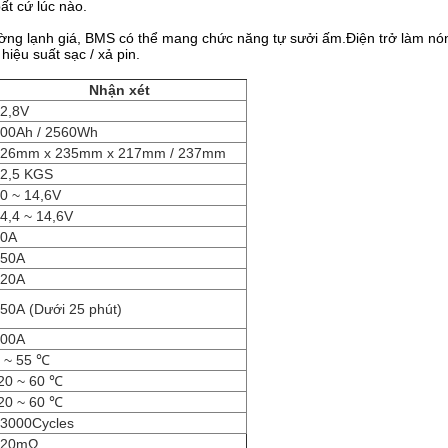
ất cứ lúc nào.
ường lạnh giá, BMS có thể mang chức năng tự sưởi ấm.Điện trở làm nó
hiệu suất sạc / xả pin.
Nhận xét
2,8V
00Ah / 2560Wh
526mm x 235mm x 217mm / 237mm
2,5 KGS
0 ~ 14,6V
4,4 ~ 14,6V
80A
150A
120A
150A
(Dưới 25 phút)
200A
 ~ 55 ℃
20 ~ 60 ℃
20 ~ 60 ℃
3000Cycles
≤20mΩ