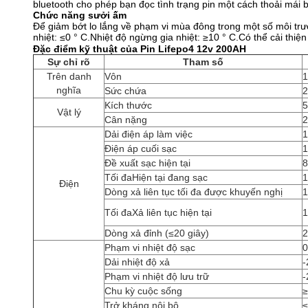
bluetooth cho phép bạn đọc tình trạng pin một cách thoải mái b
Chức năng sưởi ấm
Để giảm bớt lo lắng về phạm vi mùa đông trong một số môi tr
nhiệt: ≤0 ° C.Nhiệt độ ngừng gia nhiệt: ≥10 ° C.Có thể cải thiện 
Đặc điểm kỹ thuật của Pin Lifepo4 12v 200AH
Sự chỉ rõ
Tham số
Trên danh
Vôn
1
nghĩa
Sức chứa
2
Kích thước
Vật lý
Cân nặng
2
Dải điện áp làm việc
1
Điện áp cuối sạc
1
Đề xuất sạc hiện tại
Tối đaHiện tại đang sạc
Điện
Dòng xả liên tục tối đa được khuyến nghị
Tối đaXả liên tục hiện tại
Dòng xả đỉnh (≤20 giây)
Phạm vi nhiệt độ sạc
0
Dải nhiệt độ xả
-
Phạm vi nhiệt độ lưu trữ
-
Chu kỳ cuộc sống
≥
Trở kháng nội bộ