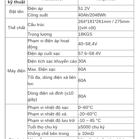
kỹ thuật
Điện áp
51.2V
Đặt tên
Công suất
40Ah/2048Wh
264*181*261mm / 275mm
Cấu trúc
Thể chất
((với cột)
Trọng lượng
18KGS
Phạm vi điện áp hoạt
40~58,4V
động
Điện áp cuối sạc
57.6~58.4V
Điện tích sạc khuyến cáo
30A
Max. Điện sạc
60A
Máy điện
Tối đa, dòng điện xả liên
60A
tục
Dòng điện xả đỉnh (≤10
80A
giây)
Phạm vi nhiệt độ sạc
0~60°C
Phạm vi nhiệt độ xả
-20~60°C
Phạm vi nhiệt độ lưu trữ
-10 ~ 45 °C
Tuổi thọ chu kỳ
≥5000 chu kỳ
Khống chế bên trong
≤ 10mΩ