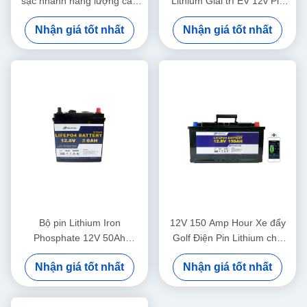
sạc nhanh năng lượng cao
Lithium Giải trí EV 12v Pin
48V40Ah cho xe golf
lưu trữ
Nhận giá tốt nhất
Nhận giá tốt nhất
Bộ pin Lithium Iron
12V 150 Amp Hour Xe đẩy
Phosphate 12V 50Ah
Golf Điện Pin Lithium cho
Lifepo4 để đi trên xe golf
Thuyền tị nạn
Nhận giá tốt nhất
Nhận giá tốt nhất