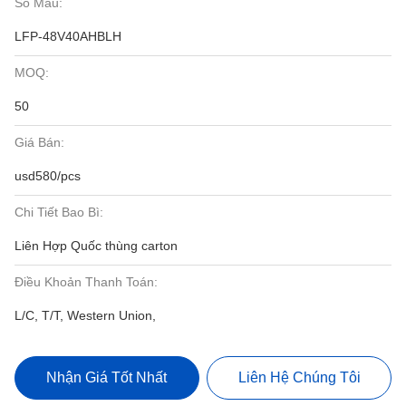
Số Mẫu:
LFP-48V40AHBLH
MOQ:
50
Giá Bán:
usd580/pcs
Chi Tiết Bao Bì:
Liên Hợp Quốc thùng carton
Điều Khoản Thanh Toán:
L/C, T/T, Western Union,
Nhận Giá Tốt Nhất
Liên Hệ Chúng Tôi