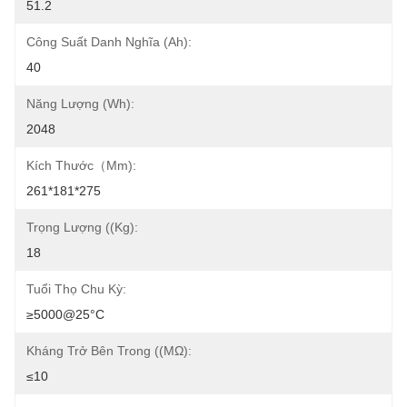
51.2
Công Suất Danh Nghĩa (Ah):
40
Năng Lượng (Wh):
2048
Kích Thước（mm):
261*181*275
Trọng Lượng ((kg):
18
Tuổi Thọ Chu Kỳ:
≥5000@25°C
Kháng Trở Bên Trong ((mΩ):
≤10