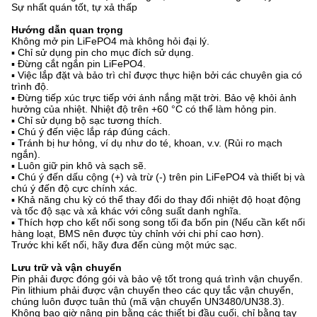
Sự nhất quán tốt, tự xả thấp
Hướng dẫn quan trọng
Không mở pin LiFePO4 mà không hỏi đại lý.
▪ Chỉ sử dụng pin cho mục đích sử dụng.
▪ Đừng cắt ngắn pin LiFePO4.
▪ Việc lắp đặt và bảo trì chỉ được thực hiện bởi các chuyên gia có
trình độ.
▪ Đừng tiếp xúc trực tiếp với ánh nắng mặt trời. Bảo vệ khỏi ảnh
hưởng của nhiệt. Nhiệt độ trên +60 °C có thể làm hỏng pin.
▪ Chỉ sử dụng bộ sạc tương thích.
▪ Chú ý đến việc lắp ráp đúng cách.
▪ Tránh bị hư hỏng, ví dụ như do té, khoan, v.v. (Rủi ro mạch
ngắn).
▪ Luôn giữ pin khô và sạch sẽ.
▪ Chú ý đến dấu cộng (+) và trừ (-) trên pin LiFePO4 và thiết bị và
chú ý đến độ cực chính xác.
▪ Khả năng chu kỳ có thể thay đổi do thay đổi nhiệt độ hoạt động
và tốc độ sạc và xả khác với công suất danh nghĩa.
▪ Thích hợp cho kết nối song song tối đa bốn pin (Nếu cần kết nối
hàng loạt, BMS nên được tùy chỉnh với chi phí cao hơn).
Trước khi kết nối, hãy đưa đến cùng một mức sạc.
Lưu trữ và vận chuyển
Pin phải được đóng gói và bảo vệ tốt trong quá trình vận chuyển.
Pin lithium phải được vận chuyển theo các quy tắc vận chuyển,
chúng luôn được tuân thủ (mã vận chuyển UN3480/UN38.3).
Không bao giờ nâng pin bằng các thiết bị đầu cuối, chỉ bằng tay