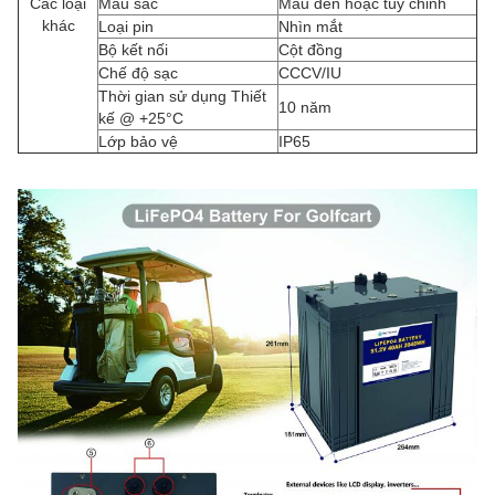
Các loại
Màu sắc
Màu đen hoặc tùy chỉnh
khác
Loại pin
Nhìn mắt
Bộ kết nối
Cột đồng
Chế độ sạc
CCCV/IU
Thời gian sử dụng Thiết
10 năm
kế @ +25°C
Lớp bảo vệ
IP65