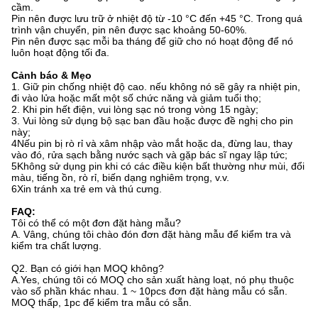
cầm.
Pin nên được lưu trữ ở nhiệt độ từ -10 °C đến +45 °C. Trong quá
trình vận chuyển, pin nên được sạc khoảng 50-60%.
Pin nên được sạc mỗi ba tháng để giữ cho nó hoạt động để nó
luôn hoạt động tối đa.
Cảnh báo & Mẹo
1. Giữ pin chống nhiệt độ cao. nếu không nó sẽ gây ra nhiệt pin,
đi vào lửa hoặc mất một số chức năng và giảm tuổi thọ;
2. Khi pin hết điện, vui lòng sạc nó trong vòng 15 ngày;
3. Vui lòng sử dụng bộ sạc ban đầu hoặc được đề nghị cho pin
này;
4Nếu pin bị rò rỉ và xâm nhập vào mắt hoặc da, đừng lau, thay
vào đó, rửa sạch bằng nước sạch và gặp bác sĩ ngay lập tức;
5Không sử dụng pin khi có các điều kiện bất thường như mùi, đổi
màu, tiếng ồn, rò rỉ, biến dạng nghiêm trọng, v.v.
6Xin tránh xa trẻ em và thú cưng.
FAQ:
Tôi có thể có một đơn đặt hàng mẫu?
A. Vâng, chúng tôi chào đón đơn đặt hàng mẫu để kiểm tra và
kiểm tra chất lượng.
Q2. Bạn có giới hạn MOQ không?
A.Yes, chúng tôi có MOQ cho sản xuất hàng loạt, nó phụ thuộc
vào số phần khác nhau. 1 ~ 10pcs đơn đặt hàng mẫu có sẵn.
MOQ thấp, 1pc để kiểm tra mẫu có sẵn.