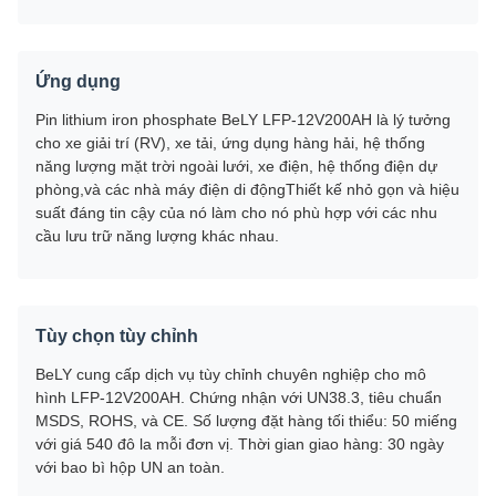
Ứng dụng
Pin lithium iron phosphate BeLY LFP-12V200AH là lý tưởng
cho xe giải trí (RV), xe tải, ứng dụng hàng hải, hệ thống
năng lượng mặt trời ngoài lưới, xe điện, hệ thống điện dự
phòng,và các nhà máy điện di độngThiết kế nhỏ gọn và hiệu
suất đáng tin cậy của nó làm cho nó phù hợp với các nhu
cầu lưu trữ năng lượng khác nhau.
Tùy chọn tùy chỉnh
BeLY cung cấp dịch vụ tùy chỉnh chuyên nghiệp cho mô
hình LFP-12V200AH. Chứng nhận với UN38.3, tiêu chuẩn
MSDS, ROHS, và CE. Số lượng đặt hàng tối thiểu: 50 miếng
với giá 540 đô la mỗi đơn vị. Thời gian giao hàng: 30 ngày
với bao bì hộp UN an toàn.