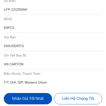
Số Mẫu:
LFP-12V200AH
MOQ:
50PCS
Giá Bán:
540USD/PCS
Chi Tiết Bao Bì:
UN CARTON
Điều Khoản Thanh Toán:
T/T, D/A, D/P, Western Union
Nhận Giá Tốt Nhất
Liên Hệ Chúng Tôi