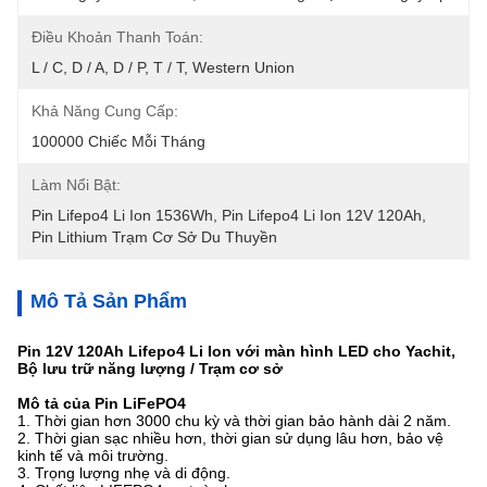
Điều Khoản Thanh Toán:
L / C, D / A, D / P, T / T, Western Union
Khả Năng Cung Cấp:
100000 Chiếc Mỗi Tháng
Làm Nổi Bật:
Pin Lifepo4 Li Ion 1536Wh
, 
Pin Lifepo4 Li Ion 12V 120Ah
, 
Pin Lithium Trạm Cơ Sở Du Thuyền
Mô Tả Sản Phẩm
Pin 12V 120Ah Lifepo4 Li Ion với màn hình LED cho Yachit,
Bộ lưu trữ năng lượng / Trạm cơ sở
Mô tả của Pin LiFePO4
1. Thời gian hơn 3000 chu kỳ và thời gian bảo hành dài 2 năm.
2. Thời gian sạc nhiều hơn, thời gian sử dụng lâu hơn, bảo vệ
kinh tế và môi trường.
3. Trọng lượng nhẹ và di động.