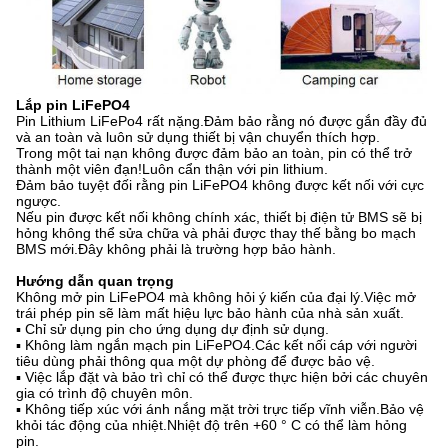
Lắp pin LiFePO4
Pin Lithium LiFePo4 rất nặng.Đảm bảo rằng nó được gắn đầy đủ
và an toàn và luôn sử dụng thiết bị vận chuyển thích hợp.
Trong một tai nạn không được đảm bảo an toàn, pin có thể trở
thành một viên đạn!Luôn cẩn thận với pin lithium.
Đảm bảo tuyệt đối rằng pin LiFePO4 không được kết nối với cực
ngược.
Nếu pin được kết nối không chính xác, thiết bị điện tử BMS sẽ bị
hỏng không thể sửa chữa và phải được thay thế bằng bo mạch
BMS mới.Đây không phải là trường hợp bảo hành.
Hướng dẫn quan trọng
Không mở pin LiFePO4 mà không hỏi ý kiến ​​của đại lý.Việc mở
trái phép pin sẽ làm mất hiệu lực bảo hành của nhà sản xuất.
▪ Chỉ sử dụng pin cho ứng dụng dự định sử dụng.
▪ Không làm ngắn mạch pin LiFePO4.Các kết nối cáp với người
tiêu dùng phải thông qua một dự phòng để được bảo vệ.
▪ Việc lắp đặt và bảo trì chỉ có thể được thực hiện bởi các chuyên
gia có trình độ chuyên môn.
▪ Không tiếp xúc với ánh nắng mặt trời trực tiếp vĩnh viễn.Bảo vệ
khỏi tác động của nhiệt.Nhiệt độ trên +60 ° C có thể làm hỏng
pin.