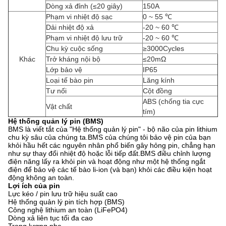
Dòng xả đỉnh (≤20 giây)
150A
Phạm vi nhiệt độ sạc
0 ~ 55 ℃
Dải nhiệt độ xả
-20 ~ 60 ℃
Phạm vi nhiệt độ lưu trữ
-20 ~ 60 ℃
Chu kỳ cuộc sống
≥3000Cycles
Khác
Trở kháng nội bộ
≤20mΩ
Lớp bảo vệ
IP65
Loại tế bào pin
Lăng kính
Tư nối
Cột đồng
ABS (chống tia cực
Vật chất
tím)
Hệ thống quản lý pin (BMS)
BMS là viết tắt của "Hệ thống quản lý pin" - bộ não của pin lithium
chu kỳ sâu của chúng ta.BMS của chúng tôi bảo vệ pin của bạn
khỏi hầu hết các nguyên nhân phổ biến gây hỏng pin, chẳng hạn
như sự thay đổi nhiệt độ hoặc lỗi tiếp đất.BMS điều chỉnh lượng
điện năng lấy ra khỏi pin và hoạt động như một hệ thống ngắt
điện để bảo vệ các tế bào li-ion (và bạn) khỏi các điều kiện hoạt
động không an toàn.
Lợi ích của pin
Lực kéo / pin lưu trữ hiệu suất cao
Hệ thống quản lý pin tích hợp (BMS)
Công nghệ lithium an toàn (LiFePO4)
Dòng xả liên tục tối đa cao