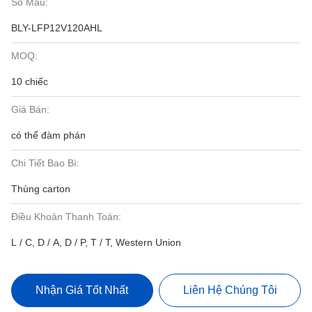
Số Mẫu:
BLY-LFP12V120AHL
MOQ:
10 chiếc
Giá Bán:
có thể đàm phán
Chi Tiết Bao Bì:
Thùng carton
Điều Khoản Thanh Toán:
L / C, D / A, D / P, T / T, Western Union
Nhận Giá Tốt Nhất
Liên Hệ Chúng Tôi