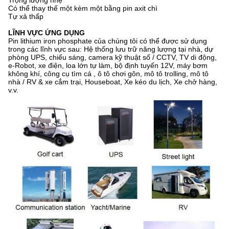
Trọng lượng nhẹ
Có thể thay thế một kèm một bằng pin axit chì
Tự xả thấp
LĨNH VỰC ỨNG DỤNG
Pin lithium iron phosphate của chúng tôi có thể được sử dụng
trong các lĩnh vực sau: Hệ thống lưu trữ năng lượng tại nhà, dự
phòng UPS, chiếu sáng, camera kỹ thuật số / CCTV, TV di động,
e-Robot, xe điện, loa lớn tự làm, bộ định tuyến 12V, máy bơm
không khí, công cụ tìm cá , ô tô chơi gôn, mô tô trolling, mô tô
nhà / RV & xe cắm trại, Houseboat, Xe kéo du lịch, Xe chở hàng,
v.v.