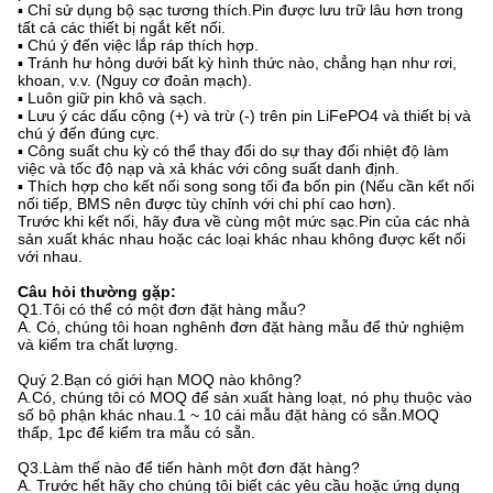
▪ Chỉ sử dụng bộ sạc tương thích.Pin được lưu trữ lâu hơn trong
tất cả các thiết bị ngắt kết nối.
▪ Chú ý đến việc lắp ráp thích hợp.
▪ Tránh hư hỏng dưới bất kỳ hình thức nào, chẳng hạn như rơi,
khoan, v.v. (Nguy cơ đoản mạch).
▪ Luôn giữ pin khô và sạch.
▪ Lưu ý các dấu cộng (+) và trừ (-) trên pin LiFePO4 và thiết bị và
chú ý đến đúng cực.
▪ Công suất chu kỳ có thể thay đổi do sự thay đổi nhiệt độ làm
việc và tốc độ nạp và xả khác với công suất danh định.
▪ Thích hợp cho kết nối song song tối đa bốn pin (Nếu cần kết nối
nối tiếp, BMS nên được tùy chỉnh với chi phí cao hơn).
Trước khi kết nối, hãy đưa về cùng một mức sạc.Pin của các nhà
sản xuất khác nhau hoặc các loại khác nhau không được kết nối
với nhau.
Câu hỏi thường gặp:
Q1.Tôi có thể có một đơn đặt hàng mẫu?
A. Có, chúng tôi hoan nghênh đơn đặt hàng mẫu để thử nghiệm
và kiểm tra chất lượng.
Quý 2.Bạn có giới hạn MOQ nào không?
A.Có, chúng tôi có MOQ để sản xuất hàng loạt, nó phụ thuộc vào
số bộ phận khác nhau.1 ~ 10 cái mẫu đặt hàng có sẵn.MOQ
thấp, 1pc để kiểm tra mẫu có sẵn.
Q3.Làm thế nào để tiến hành một đơn đặt hàng?
A. Trước hết hãy cho chúng tôi biết các yêu cầu hoặc ứng dụng