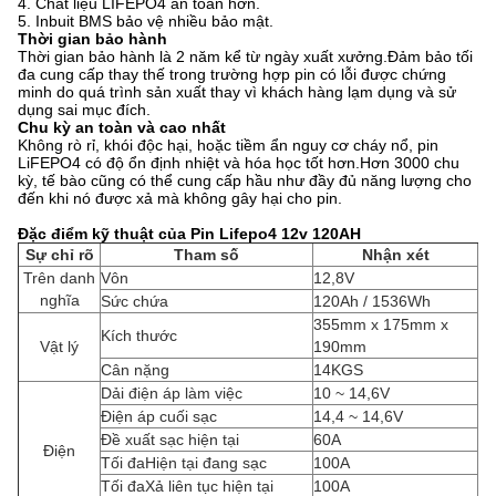
4. Chất liệu LIFEPO4 an toàn hơn.
5. Inbuit BMS bảo vệ nhiều bảo mật.
Thời gian bảo hành
Thời gian bảo hành là 2 năm kể từ ngày xuất xưởng.Đảm bảo tối
đa cung cấp thay thế trong trường hợp pin có lỗi được chứng
minh do quá trình sản xuất thay vì khách hàng lạm dụng và sử
dụng sai mục đích.
Chu kỳ an toàn và cao nhất
Không rò rỉ, khói độc hại, hoặc tiềm ẩn nguy cơ cháy nổ, pin
LiFEPO4 có độ ổn định nhiệt và hóa học tốt hơn.Hơn 3000 chu
kỳ, tế bào cũng có thể cung cấp hầu như đầy đủ năng lượng cho
đến khi nó được xả mà không gây hại cho pin.
Đặc điểm kỹ thuật của Pin Lifepo4 12v 120AH
Sự chỉ rõ
Tham số
Nhận xét
Trên danh
Vôn
12,8V
nghĩa
Sức chứa
120Ah / 1536Wh
355mm x 175mm x
Kích thước
Vật lý
190mm
Cân nặng
14KGS
Dải điện áp làm việc
10 ~ 14,6V
Điện áp cuối sạc
14,4 ~ 14,6V
Đề xuất sạc hiện tại
60A
Điện
Tối đaHiện tại đang sạc
100A
Tối đaXả liên tục hiện tại
100A