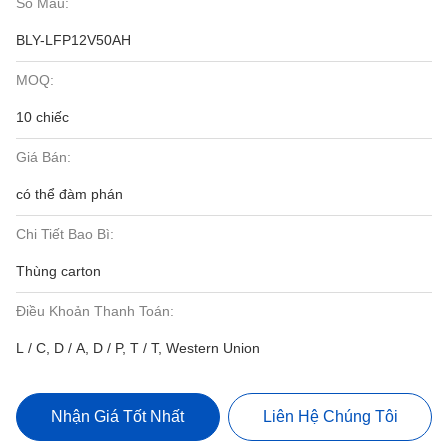
Số Mẫu:
BLY-LFP12V50AH
MOQ:
10 chiếc
Giá Bán:
có thể đàm phán
Chi Tiết Bao Bì:
Thùng carton
Điều Khoản Thanh Toán:
L / C, D / A, D / P, T / T, Western Union
Nhận Giá Tốt Nhất
Liên Hệ Chúng Tôi