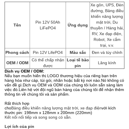
Xe gôn, UPS, Đèn
đường, Bảng điều
khiển năng lượng
Pin 12V 50Ah
mặt trời, Du
Tên
Ứng dụng
LiFePO4
thuyền / Hàng hải,
RV, Xe đạp điện,
Robot, Xe cắm
trại, v.v.
Phong cách
Pin 12V LifePO4
Màu sắc
Đen và tùy chỉnh
Có thể chấp nhận
Loại tế bào
OEM / ODM
Lăng kính
được
pin
Dịch vụ OEM / ODM:
Nếu bạn muốn hiển thị LOGO thương hiệu của riêng bạn trên
hàng hóa như cáp, túi gói, nhãn hoặc bất kỳ nơi nào.Nó không có
vấn đề gì.Dịch vụ OEM và ODM của chúng tôi luôn sẵn sàng làm
việc đó.Liên hệ với đội ngũ bán hàng của chúng tôi để nhận thêm
thông tin về chúng tôi và sản phẩm.
Rất thích hợp
cho
Bảng điều khiển năng lượng mặt trời, xe đạp điện
với kích
thước pin: 198mm x 128mm x 200mm (220mm)
Kết nối nối tiếp và song song có sẵn.
Lợi ích của pin