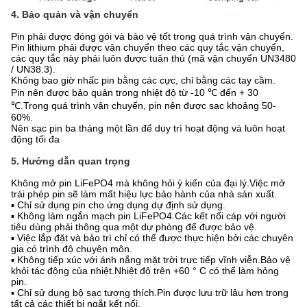
4. Bảo quản và vận chuyển
Pin phải được đóng gói và bảo vệ tốt trong quá trình vận chuyển.
Pin lithium phải được vận chuyển theo các quy tắc vận chuyển,
các quy tắc này phải luôn được tuân thủ (mã vận chuyển UN3480
/ UN38.3).
Không bao giờ nhấc pin bằng các cực, chỉ bằng các tay cầm.
Pin nên được bảo quản trong nhiệt độ từ -10 ℃ đến + 30
℃.Trong quá trình vận chuyển, pin nên được sạc khoảng 50-
60%.
Nên sạc pin ba tháng một lần để duy trì hoạt động và luôn hoạt
động tối đa
5. Hướng dẫn quan trọng
Không mở pin LiFePO4 mà không hỏi ý kiến ​​của đại lý.Việc mở
trái phép pin sẽ làm mất hiệu lực bảo hành của nhà sản xuất.
▪ Chỉ sử dụng pin cho ứng dụng dự định sử dụng.
▪ Không làm ngắn mạch pin LiFePO4.Các kết nối cáp với người
tiêu dùng phải thông qua một dự phòng để được bảo vệ.
▪ Việc lắp đặt và bảo trì chỉ có thể được thực hiện bởi các chuyên
gia có trình độ chuyên môn.
▪ Không tiếp xúc với ánh nắng mặt trời trực tiếp vĩnh viễn.Bảo vệ
khỏi tác động của nhiệt.Nhiệt độ trên +60 ° C có thể làm hỏng
pin.
▪ Chỉ sử dụng bộ sạc tương thích.Pin được lưu trữ lâu hơn trong
tất cả các thiết bị ngắt kết nối.