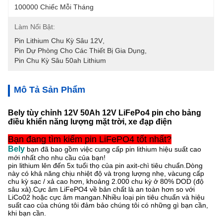
100000 Chiếc Mỗi Tháng
Làm Nổi Bật:
Pin Lithium Chu Kỳ Sâu 12V
, 
Pin Dự Phòng Cho Các Thiết Bị Gia Dụng
, 
Pin Chu Kỳ Sâu 50ah Lithium
Mô Tả Sản Phẩm
Bely tùy chỉnh 12V 50Ah 12V LiFePo4 pin cho bảng
điều khiển năng lượng mặt trời, xe đạp điện
Bạn đang tìm kiếm pin LiFePO4 tốt nhất?
Bely
bạn đã bao gồm việc cung cấp pin lithium hiệu suất cao
mới nhất cho nhu cầu của bạn!
pin lithium lên đến 5x tuổi thọ của pin axit-chì tiêu chuẩn.Dòng
này có khả năng chịu nhiệt độ và trọng lượng nhẹ, và
cung cấp
chu kỳ sạc / xả cao hơn, khoảng 2.000 chu kỳ ở 80% DOD (độ
sâu xả).Cực âm LiFePO4 về bản chất là an toàn hơn so với
LiCo02 hoặc cực âm mangan.Nhiều loại pin tiêu chuẩn và hiệu
suất cao của chúng tôi đảm bảo chúng tôi có những gì bạn cần,
khi bạn cần.