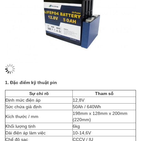
1. Đặc điểm kỹ thuật pin
Sự chỉ rõ
Tham số
Định mức điện áp
12,8V
Sức chứa giả định
50Ah / 640Wh
198mm x 128mm x 200mm
Kích thước / mm
(220mm)
Khối lượng tịnh
6kg
Dải điện áp làm việc
10-14,6V
Chế độ sạc
CCCV / IU