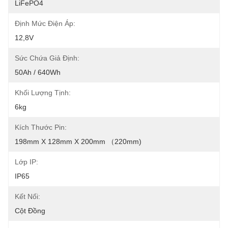
LiFePO4
Định Mức Điện Áp:
12,8V
Sức Chứa Giả Định:
50Ah / 640Wh
Khối Lượng Tịnh:
6kg
Kích Thước Pin:
198mm X 128mm X 200mm （220mm)
Lớp IP:
IP65
Kết Nối:
Cột Đồng