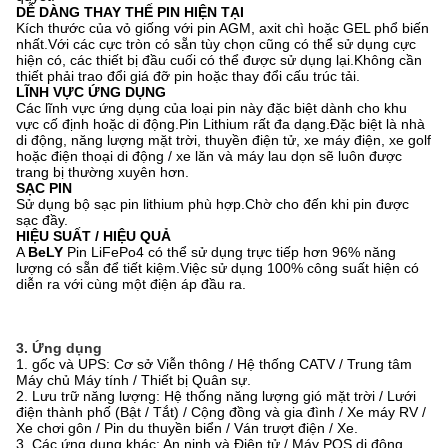
DỄ DÀNG THAY THẾ PIN HIỆN TẠI
Kích thước của vỏ giống với pin AGM, axit chì hoặc GEL phổ biến
nhất.Với các cực tròn có sẵn tùy chọn cũng có thể sử dụng cực
hiện có, các thiết bị đầu cuối có thể được sử dụng lại.Không cần
thiết phải trao đổi giá đỡ pin hoặc thay đổi cấu trúc tải.
LĨNH VỰC ỨNG DỤNG
Các lĩnh vực ứng dụng của loại pin này đặc biệt dành cho khu
vực cố định hoặc di động.Pin Lithium rất đa dạng.Đặc biệt là nhà
di động, năng lượng mặt trời, thuyền điện tử, xe máy điện, xe golf
hoặc điện thoại di động / xe lăn và máy lau dọn sẽ luôn được
trang bị thường xuyên hơn.
SẠC PIN
Sử dụng bộ sạc pin lithium phù hợp.Chờ cho đến khi pin được
sạc đầy.
HIỆU SUẤT / HIỆU QUẢ
A
BeLY
Pin LiFePo4 có thể sử dụng trực tiếp hơn 96% năng
lượng có sẵn để tiết kiệm.Việc sử dụng 100% công suất hiện có
diễn ra với cùng một điện áp đầu ra.
3. Ứng dụng
1. gốc và UPS: Cơ sở Viễn thông / Hệ thống CATV / Trung tâm
Máy chủ Máy tính / Thiết bị Quân sự.
2. Lưu trữ năng lượng: Hệ thống năng lượng gió mặt trời / Lưới
điện thành phố (Bật / Tắt) / Cộng đồng và gia đình / Xe máy RV /
Xe chơi gôn / Pin du thuyền biển / Ván trượt điện / Xe.
3. Các ứng dụng khác: An ninh và Điện tử / Máy POS di động,