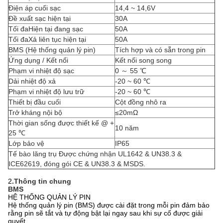
Điện áp cuối sạc
14,4 ~ 14,6V
Đề xuất sạc hiện tại
30A
Tối đaHiện tại đang sạc
50A
Tối đaXả liên tục hiện tại
50A
BMS (Hệ thống quản lý pin)
Tích hợp và có sẵn trong pin
Ứng dụng / Kết nối
Kết nối song song
Phạm vi nhiệt độ sạc
0 ～ 55 ℃
Dải nhiệt độ xả
-20 ~ 60 ℃
Phạm vi nhiệt độ lưu trữ
-20 ~ 60 ℃
Thiết bị đầu cuối
Cột đồng nhô ra
Trở kháng nội bộ
≤20mΩ
Thời gian sống được thiết kế @ +
10 năm
25 ℃
Lớp bảo vệ
IP65
Tế bào lăng trụ
Được chứng nhận UL1642 & UN38.3 &
ICE62619, đóng gói CE & UN38.3 & MSDS.
2
.Thông tin chung
BMS
HỆ THỐNG QUẢN LÝ PIN
Hệ thống quản lý pin (BMS) được cài đặt trong mỗi pin đảm bảo
rằng pin sẽ tắt và tự động bật lại ngay sau khi sự cố được giải
quyết.