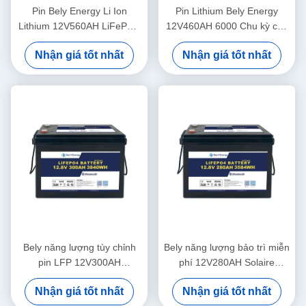
Pin Bely Energy Li Ion
Pin Lithium Bely Energy
Lithium 12V560AH LiFePO4
12V460AH 6000 Chu kỳ cho
Pin Lithium 24 Volt cho Xe
Xe điện Biển, Động cơ Biển
Nhận giá tốt nhất
Nhận giá tốt nhất
RV Dã Ngoại
Bely năng lượng tùy chỉnh
Bely năng lượng bảo trì miễn
pin LFP 12V300AH
phí 12V280AH Solaire
Phosphate LFP pin PACK
Lithium cho xe điện Camper
Nhận giá tốt nhất
Nhận giá tốt nhất
cho RV Solar Marine
Marine