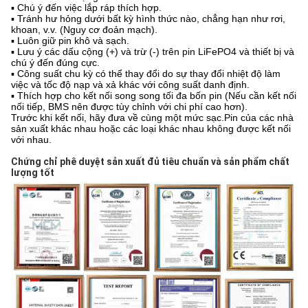
▪ Chú ý đến việc lắp ráp thích hợp.
▪ Tránh hư hỏng dưới bất kỳ hình thức nào, chẳng hạn như rơi,
khoan, v.v. (Nguy cơ đoản mạch).
▪ Luôn giữ pin khô và sạch.
▪ Lưu ý các dấu cộng (+) và trừ (-) trên pin LiFePO4 và thiết bị và
chú ý đến đúng cực.
▪ Công suất chu kỳ có thể thay đổi do sự thay đổi nhiệt độ làm
việc và tốc độ nạp và xả khác với công suất danh định.
▪ Thích hợp cho kết nối song song tối đa bốn pin (Nếu cần kết nối
nối tiếp, BMS nên được tùy chỉnh với chi phí cao hơn).
Trước khi kết nối, hãy đưa về cùng một mức sạc.Pin của các nhà
sản xuất khác nhau hoặc các loại khác nhau không được kết nối
với nhau.
Chứng chỉ phê duyệt sản xuất đủ tiêu chuẩn và sản phẩm chất 
lượng tốt