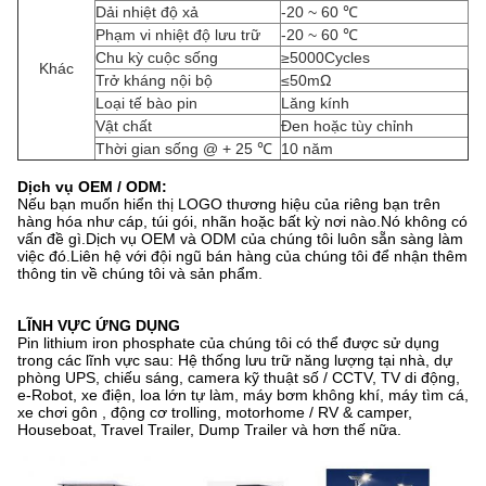
Dải nhiệt độ xả
-20 ~ 60 ℃
Phạm vi nhiệt độ lưu trữ
-20 ~ 60 ℃
Chu kỳ cuộc sống
≥5000Cycles
Khác
Trở kháng nội bộ
≤50mΩ
Loại tế bào pin
Lăng kính
Vật chất
Đen hoặc tùy chỉnh
Thời gian sống @ + 25 ℃
10 năm
Dịch vụ OEM / ODM:
Nếu bạn muốn hiển thị LOGO thương hiệu của riêng bạn trên
hàng hóa như cáp, túi gói, nhãn hoặc bất kỳ nơi nào.Nó không có
vấn đề gì.Dịch vụ OEM và ODM của chúng tôi luôn sẵn sàng làm
việc đó.Liên hệ với đội ngũ bán hàng của chúng tôi để nhận thêm
thông tin về chúng tôi và sản phẩm.
LĨNH VỰC ỨNG DỤNG
Pin lithium iron phosphate của chúng tôi có thể được sử dụng
trong các lĩnh vực sau: Hệ thống lưu trữ năng lượng tại nhà, dự
phòng UPS, chiếu sáng, camera kỹ thuật số / CCTV, TV di động,
e-Robot, xe điện, loa lớn tự làm, máy bơm không khí, máy tìm cá,
xe chơi gôn , động cơ trolling, motorhome / RV & camper,
Houseboat, Travel Trailer, Dump Trailer và hơn thế nữa.