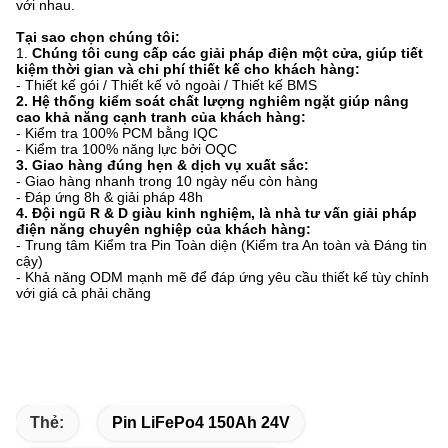
với nhau.
Tại sao chọn chúng tôi:
1.
Chúng tôi cung cấp các giải pháp điện một cửa, giúp tiết
kiệm thời gian và chi phí thiết kế cho khách hàng:
- Thiết kế gói / Thiết kế vỏ ngoài / Thiết kế BMS
2. Hệ thống kiểm soát chất lượng nghiêm ngặt giúp nâng
cao khả năng cạnh tranh của khách hàng:
- Kiểm tra 100% PCM bằng IQC
- Kiểm tra 100% năng lực bởi OQC
3. Giao hàng đúng hẹn & dịch vụ xuất sắc:
- Giao hàng nhanh trong 10 ngày nếu còn hàng
- Đáp ứng 8h & giải pháp 48h
4. Đội ngũ R & D giàu kinh nghiệm, là nhà tư vấn giải pháp
điện năng chuyên nghiệp của khách hàng:
- Trung tâm Kiểm tra Pin Toàn diện (Kiểm tra An toàn và Đáng tin
cậy)
- Khả năng ODM mạnh mẽ để đáp ứng yêu cầu thiết kế tùy chỉnh
với giá cả phải chăng
Thẻ:
Pin LiFePo4 150Ah 24V