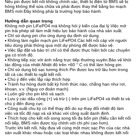
Nếu pin được kết nối không chính xác, thiết bị điện tử BMS sẽ bị
hỏng không thể sửa chữa và phải được thay thế bằng bo mạch
BMS mới.Đây không phải là trường hợp bảo hành.
Hướng dẫn quan trọng
Không mở pin LiFePO4 mà không hỏi ý kiến ​​của đại lý.Việc mở
pin trái phép sẽ làm mất hiệu lực bảo hành của nhà sản xuất.
▪ Chỉ sử dụng pin cho ứng dụng dự định sử dụng.
▪ Không làm ngắn mạch pin LiFePO4.Các kết nối cáp với người
tiêu dùng phải thông qua một dự phòng để được bảo vệ.
▪ Việc lắp đặt và bảo trì chỉ có thể được thực hiện bởi các chuyên
gia có trình độ.
▪ Không tiếp xúc với ánh nắng trực tiếp thường xuyên.Bảo vệ khỏi
tác động của nhiệt.Nhiệt độ trên +60 ° C có thể làm hỏng pin.
▪ Chỉ sử dụng bộ sạc tương thích.Pin được lưu trữ lâu hơn trong
tất cả các thiết bị ngắt kết nối.
▪ Chú ý đến việc lắp ráp thích hợp.
▪ Tránh hư hỏng dưới bất kỳ hình thức nào, chẳng hạn như rơi,
khoan, v.v. (Nguy cơ đoản mạch).
▪ Luôn giữ cho pin khô và sạch.
▪ Lưu ý các dấu cộng (+) và trừ (-) trên pin LiFePO4 và thiết bị và
chú ý đến đúng cực.
▪ Công suất chu kỳ có thể thay đổi do sự thay đổi nhiệt độ làm
việc và tốc độ nạp và xả khác với công suất danh định.
▪ Thích hợp cho kết nối song song tối đa bốn pin (Nếu cần kết nối
nối tiếp, BMS nên được tùy chỉnh với chi phí cao hơn).
Trước khi kết nối, hãy đưa về cùng một mức sạc.Pin của các nhà
sản xuất khác nhau hoặc các loại khác nhau không được kết nối