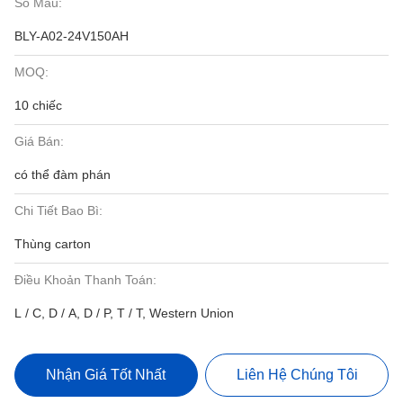
Số Mẫu:
BLY-A02-24V150AH
MOQ:
10 chiếc
Giá Bán:
có thể đàm phán
Chi Tiết Bao Bì:
Thùng carton
Điều Khoản Thanh Toán:
L / C, D / A, D / P, T / T, Western Union
Nhận Giá Tốt Nhất
Liên Hệ Chúng Tôi