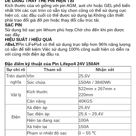
DỄ DÀNG THAY THẾ PIN HIỆN TẠI
Kích thước của vỏ giống với pin AGM, axit chì hoặc GEL phổ biến
nhất.Với các cực tròn có sẵn tùy chọn cũng có thể sử dụng cực
hiện có, các đầu cuối có thể được sử dụng lại.Không cần thiết
phải trao đổi giá đỡ pin hoặc thay đổi cấu trúc tải.
SẠC PIN
Sử dụng bộ sạc pin lithium phù hợp.Chờ cho đến khi pin được
sạc đầy.
HIỆU SUẤT / HIỆU QUẢ
A
BeLY
Pin LiFePo4 có thể sử dụng trực tiếp hơn 96% năng lượng
có sẵn để tiết kiệm.Việc sử dụng 100% công suất hiện có diễn ra
với cùng một điện áp đầu ra.
Đặc điểm kỹ thuật của Pin Lifepo4 24V 150AH
Sự chỉ rõ
Tham số
Nhận xét
Trên danh
Vôn
25,6V
nghĩa
Sức chứa
150Ah / 3840Wh
522mm x 267mm x
Kích thước
Vật lý
220mm
Cân nặng
40KGS
Xả điện áp
25,6V
Sạc điện áp
25,6 ~ 29,4V
Điện
Hiện tại đang sạc
100A
Xả hiện tại
150A
Phạm vi nhiệt độ sạc
0 ~ 55 ℃