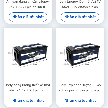
An toàn đáng tin cậy Lifepo4
Bely Energy lớp mới A 24V
24V 105AH pin để lưu trữ
100AH 24v 200ah pin cho
năng lượng Hệ thống năng
nguồn cung cấp năng lượng
Nhận giá tốt nhất
Nhận giá tốt nhất
lượng mặt trời Hải quân
xe tải
Bely năng lượng thiết kế mới
Bely Lớp năng lượng A 24v
nhất 24V 230AH pin Bms
200ah pin pin pin pin pin pin
cho Yacht Scooter y tế
pin pin pin pin pin pin pin pin
Nhận giá tốt nhất
Nhận giá tốt nhất
pin pin pin pin pin pin pin