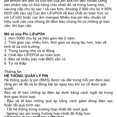
pin lithium lên đến 5x tuổi thọ của pin axit-chì tiêu chuẩn.Dòng
sản phẩm này có khả năng chịu nhiệt độ và trọng lượng nhẹ,
và
cung cấp chu kỳ sạc / xả cao hơn, khoảng 2.000 chu kỳ ở 80%
DOD (độ sâu xả).Cực âm LiFePO4 về bản chất an toàn hơn so
với LiCo02 hoặc cực âm mangan.Nhiều loại pin tiêu chuẩn và
hiệu suất cao của chúng tôi đảm bảo chúng tôi có những gì bạn
cần, khi bạn cần.
Mô tả của Pin LiFePO4
1. Hơn 5000 chu kỳ và thời gian dài 2 năm.
2. Thời gian sạc nhiều hơn, thời gian sử dụng lâu hơn, bảo vệ
kinh tế và môi trường.
3. Trọng lượng nhẹ và di động.
4. Chất liệu LIFEPO4 an toàn hơn.
5. Bảo vệ nhiều bảo mật BMS sẵn có.
6. Tự xả thấp
Thông tin
HỆ THỐNG QUẢN LÝ PIN
Hệ thống quản lý pin (BMS) được cài đặt trong mỗi pin đảm bảo
rằng pin sẽ tắt và tự động bật lại ngay sau khi sự cố được giải
quyết.
Bảo vệ tế bào chống lại điện áp dưới bằng cách ngắt tải trong
thời gian thích hợp.
- Bảo vệ tế bào chống quá áp bằng cách giảm dòng điện sạc
hoặc tắt quá trình sạc.
- Tắt hệ thống trong trường hợp nhiệt độ vượt quá.
- Ngừng sạc pin trong trường hợp nhiệt độ thấp hơn.