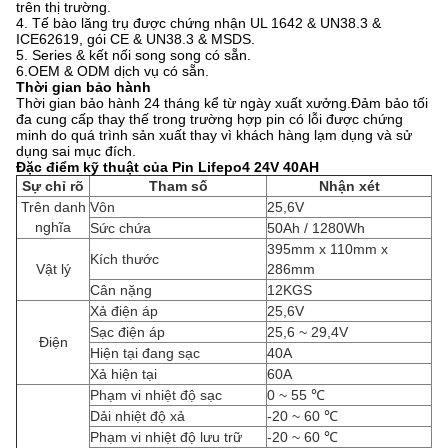
trên thị trường.
4. Tế bào lăng trụ được chứng nhận UL 1642 & UN38.3 &
ICE62619, gói CE & UN38.3 & MSDS.
5. Series & kết nối song song có sẵn.
6.OEM & ODM dịch vụ có sẵn.
Thời gian bảo hành
Thời gian bảo hành 24 tháng kể từ ngày xuất xưởng.Đảm bảo tối
đa cung cấp thay thế trong trường hợp pin có lỗi được chứng
minh do quá trình sản xuất thay vì khách hàng lạm dụng và sử
dụng sai mục đích.
Đặc điểm kỹ thuật của Pin Lifepo4 24V 40AH
Sự chỉ rõ
Tham số
Nhận xét
Trên danh
Vôn
25,6V
nghĩa
Sức chứa
50Ah / 1280Wh
395mm x 110mm x
Kích thước
Vật lý
286mm
Cân nặng
12KGS
Xả điện áp
25,6V
Sạc điện áp
25,6 ~ 29,4V
Điện
Hiện tại đang sạc
40A
Xả hiện tại
60A
Phạm vi nhiệt độ sạc
0 ~ 55 ℃
Dải nhiệt độ xả
-20 ~ 60 ℃
Phạm vi nhiệt độ lưu trữ
-20 ~ 60 ℃