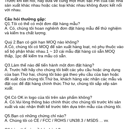
Trước khi kết nối, hãy đưa về cùng một mức sạc.Pin của các nhà
sản xuất khác nhau hoặc các loại khác nhau không được kết nối
với nhau.
Câu hỏi thường gặp:
Q1.Tôi có thể có một đơn đặt hàng mẫu?
A. Có, chúng tôi hoan nghênh đơn đặt hàng mẫu để thử nghiệm
và kiểm tra chất lượng.
Quý 2.Bạn có giới hạn MOQ nào không?
A.Có, chúng tôi có MOQ để sản xuất hàng loạt, nó phụ thuộc vào
số bộ phận khác nhau.1 ~ 10 cái mẫu đặt hàng có sẵn.MOQ
thấp, 1pc để kiểm tra mẫu có sẵn.
Q3.Làm thế nào để tiến hành một đơn đặt hàng?
A. Trước hết hãy cho chúng tôi biết các yêu cầu hoặc ứng dụng
của bạn.Thứ hai, chúng tôi báo giá theo yêu cầu của bạn hoặc
đề xuất của chúng tôi.Thứ ba, khách hàng xác nhận các mẫu và
đặt cọc để đặt hàng chính thức.Thứ tư, chúng tôi sắp xếp sản
xuất.
Q4.Có OK in logo của tôi trên sản phẩm không?
A. Có.Vui lòng thông báo chính thức cho chúng tôi trước khi sản
xuất và xác nhận thiết kế trước tiên dựa trên mẫu của chúng tôi.
Q5.Bạn có những chứng chỉ nào?
A. Chúng tôi có CE / FCC / ROHS / UN38.3 / MSDS ... vv.