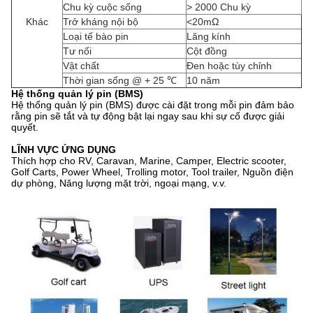
Chu kỳ cuộc sống
> 2000 Chu kỳ
Khác
Trở kháng nội bộ
<20mΩ
Loại tế bào pin
Lăng kính
Tư nối
Cột đồng
Vật chất
Đen hoặc tùy chỉnh
Thời gian sống @ + 25 ℃
10 năm
Hệ thống quản lý pin (BMS)
Hệ thống quản lý pin (BMS) được cài đặt trong mỗi pin đảm bảo
rằng pin sẽ tắt và tự động bật lại ngay sau khi sự cố được giải
quyết.
LĨNH VỰC ỨNG DỤNG
Thích hợp cho RV, Caravan, Marine, Camper, Electric scooter,
Golf Carts, Power Wheel, Trolling motor, Tool trailer, Nguồn điện
dự phòng, Năng lượng mặt trời, ngoại mạng, v.v.