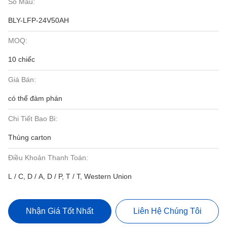
Số Mẫu:
BLY-LFP-24V50AH
MOQ:
10 chiếc
Giá Bán:
có thể đàm phán
Chi Tiết Bao Bì:
Thùng carton
Điều Khoản Thanh Toán:
L / C, D / A, D / P, T / T, Western Union
Nhận Giá Tốt Nhất
Liên Hệ Chúng Tôi