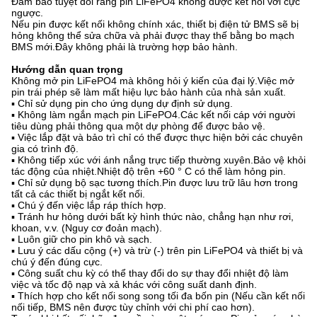
Đảm bảo tuyệt đối rằng pin LiFePO4 không được kết nối với cực
ngược.
Nếu pin được kết nối không chính xác, thiết bị điện tử BMS sẽ bị
hỏng không thể sửa chữa và phải được thay thế bằng bo mạch
BMS mới.Đây không phải là trường hợp bảo hành.
Hướng dẫn quan trọng
Không mở pin LiFePO4 mà không hỏi ý kiến ​​của đại lý.Việc mở
pin trái phép sẽ làm mất hiệu lực bảo hành của nhà sản xuất.
▪ Chỉ sử dụng pin cho ứng dụng dự định sử dụng.
▪ Không làm ngắn mạch pin LiFePO4.Các kết nối cáp với người
tiêu dùng phải thông qua một dự phòng để được bảo vệ.
▪ Việc lắp đặt và bảo trì chỉ có thể được thực hiện bởi các chuyên
gia có trình độ.
▪ Không tiếp xúc với ánh nắng trực tiếp thường xuyên.Bảo vệ khỏi
tác động của nhiệt.Nhiệt độ trên +60 ° C có thể làm hỏng pin.
▪ Chỉ sử dụng bộ sạc tương thích.Pin được lưu trữ lâu hơn trong
tất cả các thiết bị ngắt kết nối.
▪ Chú ý đến việc lắp ráp thích hợp.
▪ Tránh hư hỏng dưới bất kỳ hình thức nào, chẳng hạn như rơi,
khoan, v.v. (Nguy cơ đoản mạch).
▪ Luôn giữ cho pin khô và sạch.
▪ Lưu ý các dấu cộng (+) và trừ (-) trên pin LiFePO4 và thiết bị và
chú ý đến đúng cực.
▪ Công suất chu kỳ có thể thay đổi do sự thay đổi nhiệt độ làm
việc và tốc độ nạp và xả khác với công suất danh định.
▪ Thích hợp cho kết nối song song tối đa bốn pin (Nếu cần kết nối
nối tiếp, BMS nên được tùy chỉnh với chi phí cao hơn).