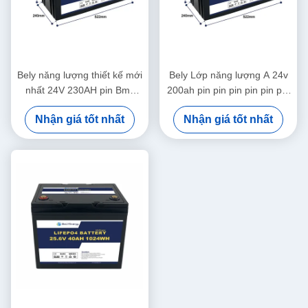
Bely năng lượng thiết kế mới
Bely Lớp năng lượng A 24v
nhất 24V 230AH pin Bms
200ah pin pin pin pin pin pin
cho Yacht Scooter y tế
pin pin pin pin pin pin pin pin
Nhận giá tốt nhất
Nhận giá tốt nhất
pin pin pin pin pin pin pin