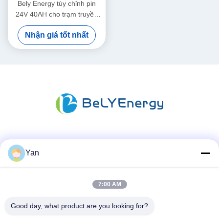
Bely Energy tùy chỉnh pin
24V 40AH cho trạm truyền
thông UPS y tế
Nhận giá tốt nhất
Truyền thông xã hội
Yan
7:00 AM
Liên lạc nhanh
ĐT:
Good day, what product are you looking for?