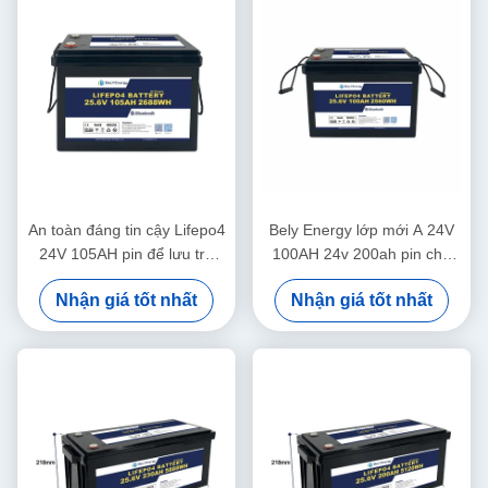
An toàn đáng tin cậy Lifepo4
Bely Energy lớp mới A 24V
24V 105AH pin để lưu trữ
100AH 24v 200ah pin cho
năng lượng Hệ thống năng
nguồn cung cấp năng lượng
Nhận giá tốt nhất
Nhận giá tốt nhất
lượng mặt trời Hải quân
xe tải