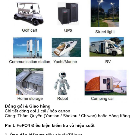
Đóng gói & Giao hàng
Chi tiết đóng gói 1 cái / hộp carton
Cảng: Thâm Quyến (Yantian / Shekou / Chiwan) hoặc Hồng Kông
Pin LiFePO4
Điều kiện kiểm tra và hiệu suất
1. Ống dẫn kiểm tra tiêu chuẩn
Tôi
ons