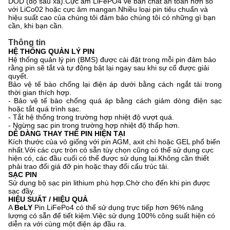
DOD (độ sâu xả).Cực âm LiFePO4 về bản chất an toàn hơn so
với LiCo02 hoặc cực âm mangan.Nhiều loại pin tiêu chuẩn và
hiệu suất cao của chúng tôi đảm bảo chúng tôi có những gì bạn
cần, khi bạn cần.
Thông tin
HỆ THỐNG QUẢN LÝ PIN
Hệ thống quản lý pin (BMS) được cài đặt trong mỗi pin đảm bảo
rằng pin sẽ tắt và tự động bật lại ngay sau khi sự cố được giải
quyết.
Bảo vệ tế bào chống lại điện áp dưới bằng cách ngắt tải trong
thời gian thích hợp.
- Bảo vệ tế bào chống quá áp bằng cách giảm dòng điện sạc
hoặc tắt quá trình sạc.
- Tắt hệ thống trong trường hợp nhiệt độ vượt quá.
- Ngừng sạc pin trong trường hợp nhiệt độ thấp hơn.
DỄ DÀNG THAY THẾ PIN HIỆN TẠI
Kích thước của vỏ giống với pin AGM, axit chì hoặc GEL phổ biến
nhất.Với các cực tròn có sẵn tùy chọn cũng có thể sử dụng cực
hiện có, các đầu cuối có thể được sử dụng lại.Không cần thiết
phải trao đổi giá đỡ pin hoặc thay đổi cấu trúc tải.
SẠC PIN
Sử dụng bộ sạc pin lithium phù hợp.Chờ cho đến khi pin được
sạc đầy.
HIỆU SUẤT / HIỆU QUẢ
A
BeLY
Pin LiFePo4 có thể sử dụng trực tiếp hơn 96% năng
lượng có sẵn để tiết kiệm.Việc sử dụng 100% công suất hiện có
diễn ra với cùng một điện áp đầu ra.