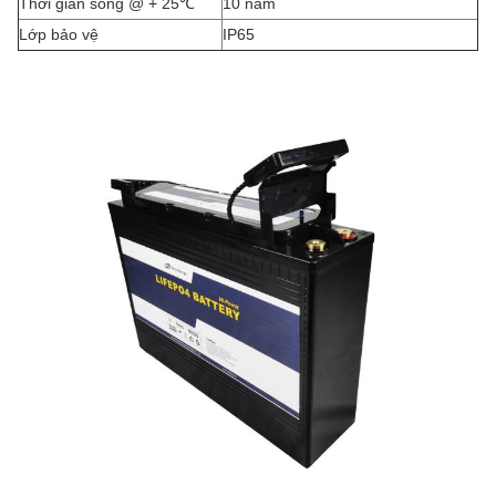
Thời gian sống @ + 25
℃
10 năm
Lớp bảo vệ
IP65