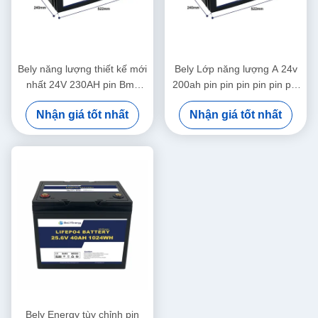
Bely năng lượng thiết kế mới
Bely Lớp năng lượng A 24v
nhất 24V 230AH pin Bms
200ah pin pin pin pin pin pin
cho Yacht Scooter y tế
pin pin pin pin pin pin pin pin
Nhận giá tốt nhất
Nhận giá tốt nhất
pin pin pin pin pin pin pin
Bely Energy tùy chỉnh pin