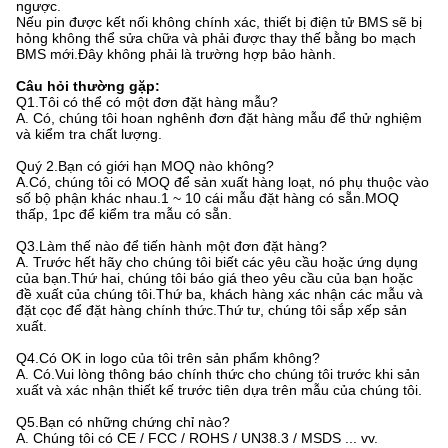
ngược.
Nếu pin được kết nối không chính xác, thiết bị điện tử BMS sẽ bị
hỏng không thể sửa chữa và phải được thay thế bằng bo mạch
BMS mới.Đây không phải là trường hợp bảo hành.
Câu hỏi thường gặp:
Q1.Tôi có thể có một đơn đặt hàng mẫu?
A. Có, chúng tôi hoan nghênh đơn đặt hàng mẫu để thử nghiệm
và kiểm tra chất lượng.
Quý 2.Bạn có giới hạn MOQ nào không?
A.Có, chúng tôi có MOQ để sản xuất hàng loạt, nó phụ thuộc vào
số bộ phận khác nhau.1 ~ 10 cái mẫu đặt hàng có sẵn.MOQ
thấp, 1pc để kiểm tra mẫu có sẵn.
Q3.Làm thế nào để tiến hành một đơn đặt hàng?
A. Trước hết hãy cho chúng tôi biết các yêu cầu hoặc ứng dụng
của bạn.Thứ hai, chúng tôi báo giá theo yêu cầu của bạn hoặc
đề xuất của chúng tôi.Thứ ba, khách hàng xác nhận các mẫu và
đặt cọc để đặt hàng chính thức.Thứ tư, chúng tôi sắp xếp sản
xuất.
Q4.Có OK in logo của tôi trên sản phẩm không?
A. Có.Vui lòng thông báo chính thức cho chúng tôi trước khi sản
xuất và xác nhận thiết kế trước tiên dựa trên mẫu của chúng tôi.
Q5.Bạn có những chứng chỉ nào?
A. Chúng tôi có CE / FCC / ROHS / UN38.3 / MSDS ... vv.