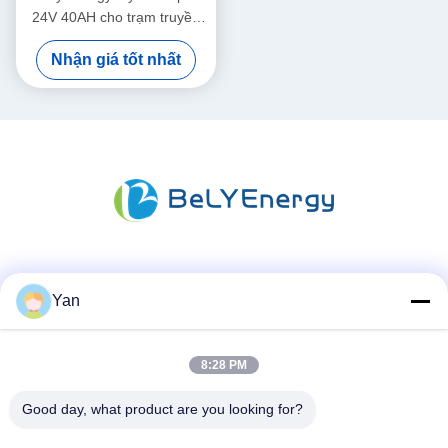
24V 40AH cho trạm truyền
thông UPS y tế
Nhận giá tốt nhất
Truyền thông xã hội
Yan
8:28 PM
Liên lạc nhanh
ĐT:
Good day, what product are you looking for?
86-20-82038494