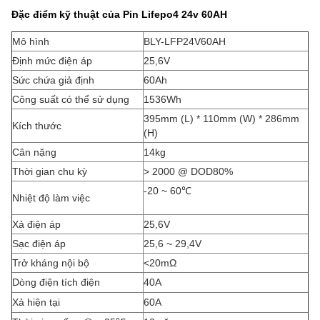
Đặc điểm kỹ thuật của Pin Lifepo4 24v 60AH
Mô hình
BLY-LFP24V60AH
Định mức điện áp
25,6V
Sức chứa giả định
60Ah
Công suất có thể sử dụng
1536Wh
395mm (L) * 110mm (W) * 286mm
Kích thước
(H)
Cân nặng
14kg
Thời gian chu kỳ
> 2000 @ DOD80%
-20 ~ 60
℃
Nhiệt độ làm việc
Xả điện áp
25,6V
Sạc điện áp
25,6 ~ 29,4V
Trở kháng nội bộ
<20
mΩ
Dòng điện tích điện
40A
Xả hiện tại
60A