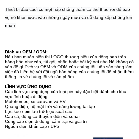
Thiết bị đầu cuối có một nắp chống thấm có thể tháo rời để bảo
vệ nó khỏi nước vào những ngày mưa và dễ dàng xếp chồng lên
nhau.
Dịch vụ OEM / ODM:
Nếu bạn muốn hiển thị LOGO thương hiệu của riêng bạn trên
hàng hóa như cáp, túi gói, nhãn hoặc bất kỳ nơi nào.Nó không có
vấn đề gì.Dịch vụ OEM và ODM của chúng tôi luôn sẵn sàng làm
việc đó.Liên hệ với đội ngũ bán hàng của chúng tôi để nhận thêm
thông tin về chúng tôi và sản phẩm.
LĨNH VỰC ỨNG DỤNG
Các lĩnh vực ứng dụng của loại pin này đặc biệt dành cho khu
vực tĩnh hoặc di động.
Motohomes, xe caravan và RV
Quang điện, hệ mặt trời và năng lượng tái tạo
Lực kéo / pin lưu trữ hiệu suất cao
Câu cá, động cơ thuyền điện và sonar
Cung cấp điện di động, cắm trại và giải trí
Nguồn điện khẩn cấp / UPS