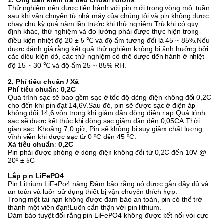
Thử nghiệm nên được tiến hành với pin mới trong vòng một tuần
sau khi vận chuyển từ nhà máy của chúng tôi và pin không được
chạy chu kỳ quá năm lần trước khi thử nghiệm.Trừ khi có quy
định khác, thử nghiệm và đo lường phải được thực hiện trong
điều kiện nhiệt độ 20 ± 5 ℃ và độ ẩm tương đối là 45 ~ 85%.Nếu
được đánh giá rằng kết quả thử nghiệm không bị ảnh hưởng bởi
các điều kiện đó, các thử nghiệm có thể được tiến hành ở nhiệt
độ 15 ~ 30 ℃ và độ ẩm 25 ~ 85% RH.
2. Phí tiêu chuẩn / Xả
Phí tiêu chuẩn: 0,2C
Quá trình sạc sẽ bao gồm sạc ở tốc độ dòng điện không đổi 0,2C
cho đến khi pin đạt 14,6V.Sau đó, pin sẽ được sạc ở điện áp
không đổi 14,6 vôn trong khi giảm dần dòng điện nạp.Quá trình
sạc sẽ được kết thúc khi dòng sạc giảm dần đến 0,05CA.Thời
gian sạc: Khoảng 7,0 giờ, Pin sẽ không bị suy giảm chất lượng
vĩnh viễn khi được sạc từ 0 ºC đến 45 ºC.
Xả tiêu chuẩn: 0,2C
Pin phải được phóng ở dòng điện không đổi từ 0,2C đến 10V @
20º ± 5C
Lắp pin LiFePO4
Pin Lithium LiFePo4 nặng.Đảm bảo rằng nó được gắn đầy đủ và
an toàn và luôn sử dụng thiết bị vận chuyển thích hợp.
Trong một tai nạn không được đảm bảo an toàn, pin có thể trở
thành một viên đạn!Luôn cẩn thận với pin lithium.
Đảm bảo tuyệt đối rằng pin LiFePO4 không được kết nối với cực