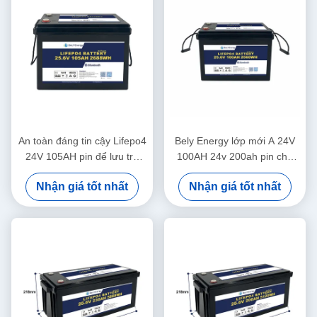
An toàn đáng tin cậy Lifepo4
Bely Energy lớp mới A 24V
24V 105AH pin để lưu trữ
100AH 24v 200ah pin cho
năng lượng Hệ thống năng
nguồn cung cấp năng lượng
Nhận giá tốt nhất
Nhận giá tốt nhất
lượng mặt trời Hải quân
xe tải