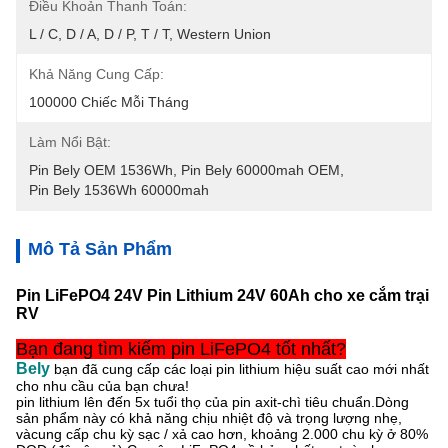
Điều Khoản Thanh Toán:
L / C, D / A, D / P, T / T, Western Union
Khả Năng Cung Cấp:
100000 Chiếc Mỗi Tháng
Làm Nổi Bật:
Pin Bely OEM 1536Wh
, 
Pin Bely 60000mah OEM
, 
Pin Bely 1536Wh 60000mah
Mô Tả Sản Phẩm
Pin LiFePO4 24V Pin Lithium 24V 60Ah cho xe cắm trại
RV
Bạn đang tìm kiếm pin LiFePO4 tốt nhất?
Bely
bạn đã cung cấp các loại pin lithium hiệu suất cao mới nhất
cho nhu cầu của bạn chưa!
pin lithium lên đến 5x tuổi thọ của pin axit-chì tiêu chuẩn.Dòng
sản phẩm này có khả năng chịu nhiệt độ và trọng lượng nhẹ,
và
cung cấp chu kỳ sạc / xả cao hơn, khoảng 2.000 chu kỳ ở 80%