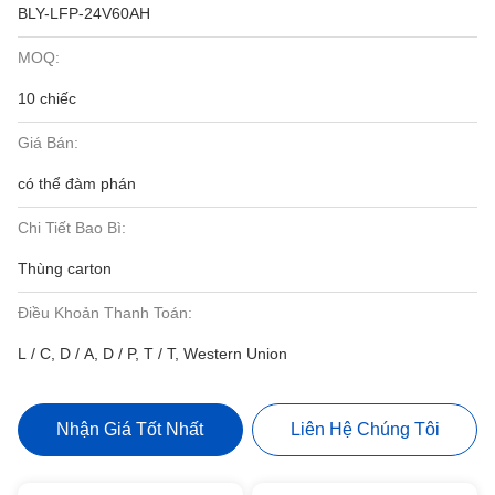
BLY-LFP-24V60AH
MOQ:
10 chiếc
Giá Bán:
có thể đàm phán
Chi Tiết Bao Bì:
Thùng carton
Điều Khoản Thanh Toán:
L / C, D / A, D / P, T / T, Western Union
Nhận Giá Tốt Nhất
Liên Hệ Chúng Tôi