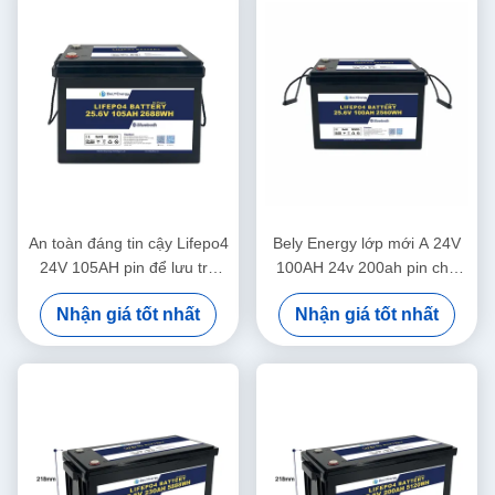
An toàn đáng tin cậy Lifepo4
Bely Energy lớp mới A 24V
24V 105AH pin để lưu trữ
100AH 24v 200ah pin cho
năng lượng Hệ thống năng
nguồn cung cấp năng lượng
Nhận giá tốt nhất
Nhận giá tốt nhất
lượng mặt trời Hải quân
xe tải