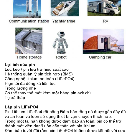
Lợi ích của pin
Lực kéo / pin lưu trữ hiệu suất cao
Hệ thống quản lý pin tích hợp (BMS)
Công nghệ lithium an toàn (LiFePO4)
Hign tối đa dòng xả liên tục
Trọng lượng nhẹ
Có thể thay thế một kèm một bằng pin axit chì
Tự xả thấp
Lắp pin LiFePO4
Pin Lithium LiFePo4 rất nặng.Đảm bảo rằng nó được gắn đầy đủ
và an toàn và luôn sử dụng thiết bị vận chuyển thích hợp.
Trong một tai nạn không được đảm bảo an toàn, pin có thể trở
thành một viên đạn!Luôn cẩn thận với pin lithium.
Đảm bảo tuyệt đối rằng pin LiFePO4 không được kết nối với cực