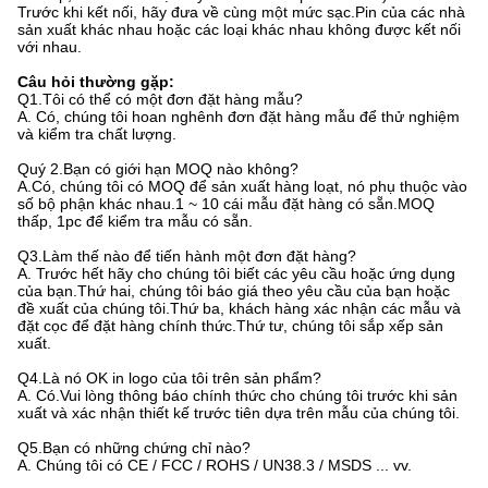
Trước khi kết nối, hãy đưa về cùng một mức sạc.Pin của các nhà
sản xuất khác nhau hoặc các loại khác nhau không được kết nối
với nhau.
Câu hỏi thường gặp:
Q1.Tôi có thể có một đơn đặt hàng mẫu?
A. Có, chúng tôi hoan nghênh đơn đặt hàng mẫu để thử nghiệm
và kiểm tra chất lượng.
Quý 2.Bạn có giới hạn MOQ nào không?
A.Có, chúng tôi có MOQ để sản xuất hàng loạt, nó phụ thuộc vào
số bộ phận khác nhau.1 ~ 10 cái mẫu đặt hàng có sẵn.MOQ
thấp, 1pc để kiểm tra mẫu có sẵn.
Q3.Làm thế nào để tiến hành một đơn đặt hàng?
A. Trước hết hãy cho chúng tôi biết các yêu cầu hoặc ứng dụng
của bạn.Thứ hai, chúng tôi báo giá theo yêu cầu của bạn hoặc
đề xuất của chúng tôi.Thứ ba, khách hàng xác nhận các mẫu và
đặt cọc để đặt hàng chính thức.Thứ tư, chúng tôi sắp xếp sản
xuất.
Q4.Là nó OK in logo của tôi trên sản phẩm?
A. Có.Vui lòng thông báo chính thức cho chúng tôi trước khi sản
xuất và xác nhận thiết kế trước tiên dựa trên mẫu của chúng tôi.
Q5.Bạn có những chứng chỉ nào?
A. Chúng tôi có CE / FCC / ROHS / UN38.3 / MSDS ... vv.