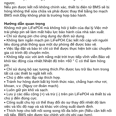
ngược.
Nếu pin được kết nối không chính xác, thiết bị điện tử BMS sẽ bị
hỏng không thể sửa chữa và phải được thay thế bằng bo mạch
BMS mới.Đây không phải là trường hợp bảo hành.
Hướng dẫn quan trọng
Không mở pin LiFePO4 mà không hỏi ý kiến ​​của đại lý.Việc mở
trái phép pin sẽ làm mất hiệu lực bảo hành của nhà sản xuất.
▪ Chỉ sử dụng pin cho ứng dụng dự định sử dụng.
▪ Không làm ngắn mạch pin LiFePO4.Các kết nối cáp với người
tiêu dùng phải thông qua một dự phòng để được bảo vệ.
▪ Việc lắp đặt và bảo trì chỉ có thể được thực hiện bởi các chuyên
gia có trình độ chuyên môn.
▪ Không tiếp xúc với ánh nắng mặt trời trực tiếp vĩnh viễn.Bảo vệ
khỏi tác động của nhiệt.Nhiệt độ trên +60 ° C có thể làm hỏng
pin.
▪ Chỉ sử dụng bộ sạc tương thích.Pin được lưu trữ lâu hơn trong
tất cả các thiết bị ngắt kết nối.
▪ Chú ý đến việc lắp ráp thích hợp.
▪ Tránh hư hỏng dưới bất kỳ hình thức nào, chẳng hạn như rơi,
khoan, v.v. (Nguy cơ đoản mạch).
▪ Luôn giữ pin khô và sạch.
▪ Lưu ý các dấu cộng (+) và trừ (-) trên pin LiFePO4 và thiết bị và
chú ý đến đúng cực.
▪ Công suất chu kỳ có thể thay đổi do sự thay đổi nhiệt độ làm
việc và tốc độ nạp và xả khác với công suất danh định.
▪ Thích hợp cho kết nối song song tối đa bốn pin (Nếu cần kết nối
nối tiếp, BMS nên được tùy chỉnh với chi phí cao hơn).