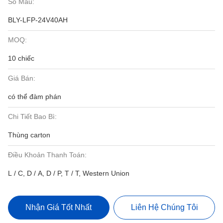
Số Mẫu:
BLY-LFP-24V40AH
MOQ:
10 chiếc
Giá Bán:
có thể đàm phán
Chi Tiết Bao Bì:
Thùng carton
Điều Khoản Thanh Toán:
L / C, D / A, D / P, T / T, Western Union
Nhận Giá Tốt Nhất
Liên Hệ Chúng Tôi