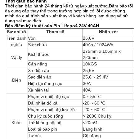
Thời gian bảo hành
Thời gian bảo hành 24 tháng kể từ ngày xuất xưởng.Đảm bảo tối
đa cung cấp thay thế trong trường hợp pin có lỗi được chứng
minh do quá trình sản xuất thay vì khách hàng lạm dụng và sử
dụng sai mục đích.
Đặc điểm kỹ thuật của Pin Lifepo4 24V 40AH
Sự chỉ rõ
Tham số
Nhận xét
Trên danh
Vôn
25,6V
nghĩa
Sức chứa
40Ah / 1024Wh
275mm x 106mm x
Kích thước
Vật lý
223mm
Cân nặng
10KGS
Xả điện áp
25,6V
Sạc điện áp
25,6 ~ 29,4V
Điện
Hiện tại đang sạc
30A
Xả hiện tại
40A
Phạm vi nhiệt độ sạc
0 ~ 55 ℃
Dải nhiệt độ xả
-20 ~ 60 ℃
Phạm vi nhiệt độ lưu trữ
-20 ~ 60 ℃
Chu kỳ cuộc sống
> 2000 Chu kỳ
Khác
Trở kháng nội bộ
<20mΩ
Loại tế bào pin
Lăng kính
Tư nối
Cột đồng