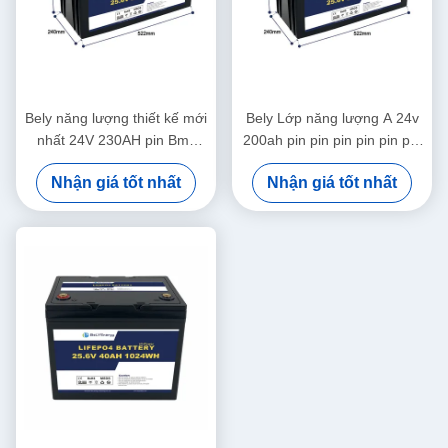
Bely năng lượng thiết kế mới
Bely Lớp năng lượng A 24v
nhất 24V 230AH pin Bms
200ah pin pin pin pin pin pin
cho Yacht Scooter y tế
pin pin pin pin pin pin pin pin
Nhận giá tốt nhất
Nhận giá tốt nhất
pin pin pin pin pin pin pin