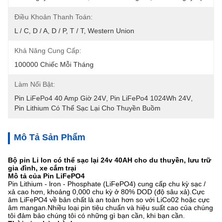
Điều Khoản Thanh Toán:
L / C, D / A, D / P, T / T, Western Union
Khả Năng Cung Cấp:
100000 Chiếc Mỗi Tháng
Làm Nổi Bật:
Pin LiFePo4 40 Amp Giờ 24V
, 
Pin LiFePo4 1024Wh 24V
, 
Pin Lithium Có Thể Sạc Lại Cho Thuyền Buồm
Mô Tả Sản Phẩm
Bộ pin Li Ion có thể sạc lại 24v 40AH cho du thuyền, lưu trữ
gia đình, xe cắm trại
Mô tả của Pin LiFePO4
Pin Lithium - lron - Phosphate (LiFePO4) cung cấp chu kỳ sạc /
xả cao hơn, khoảng 0,000 chu kỳ ở 80% DOD (độ sâu xả).Cực
âm LiFePO4 về bản chất là an toàn hơn so với LiCo02 hoặc cực
âm mangan.Nhiều loại pin tiêu chuẩn và hiệu suất cao của chúng
tôi đảm bảo chúng tôi có những gì bạn cần, khi bạn cần.