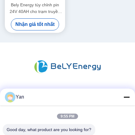
Bely Energy tùy chỉnh pin
24V 40AH cho trạm truyền
thông UPS y tế
Nhận giá tốt nhất
Truyền thông xã hội
Yan
9:55 PM
Liên lạc nhanh
ĐT:
Good day, what product are you looking for?