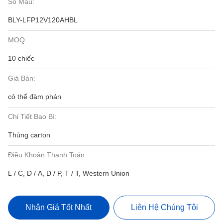
Số Mẫu:
BLY-LFP12V120AHBL
MOQ:
10 chiếc
Giá Bán:
có thể đàm phán
Chi Tiết Bao Bì:
Thùng carton
Điều Khoản Thanh Toán:
L / C, D / A, D / P, T / T, Western Union
Nhận Giá Tốt Nhất
Liên Hệ Chúng Tôi