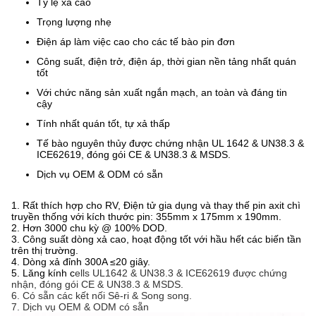
Tỷ lệ xả cao
Trọng lượng nhẹ
Điện áp làm việc cao cho các tế bào pin đơn
Công suất, điện trở, điện áp, thời gian nền tảng nhất quán
tốt
Với chức năng sản xuất ngắn mạch, an toàn và đáng tin
cậy
Tính nhất quán tốt, tự xả thấp
Tế bào nguyên thủy được chứng nhận UL 1642 & UN38.3 &
ICE62619, đóng gói CE & UN38.3 & MSDS.
Dịch vụ OEM & ODM có sẵn
1. Rất thích hợp cho RV, Điện tử gia dụng và thay thế pin axit chì
truyền thống với kích thước pin: 355mm x 175mm x 190mm.
2. Hơn 3000 chu kỳ @ 100% DOD.
3. Công suất dòng xả cao, hoạt động tốt với hầu hết các biến tần
trên thị trường.
4. Dòng xả đỉnh 300A ≤20 giây.
5. Lăng kính c
ells UL1642 & UN38.3 & ICE62619 được chứng
nhận, đóng gói CE & UN38.3 & MSDS.
6. Có sẵn các kết nối Sê-ri & Song song.
7. Dịch vụ OEM & ODM có sẵn