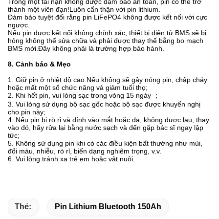
Trong một tai nạn không được đảm bảo an toàn, pin có thể trở
thành một viên đạn!Luôn cẩn thận với pin lithium.
Đảm bảo tuyệt đối rằng pin LiFePO4 không được kết nối với cực
ngược.
Nếu pin được kết nối không chính xác, thiết bị điện tử BMS sẽ bị
hỏng không thể sửa chữa và phải được thay thế bằng bo mạch
BMS mới.Đây không phải là trường hợp bảo hành.
8. Cảnh báo & Mẹo
1. Giữ pin ở nhiệt độ cao.Nếu không sẽ gây nóng pin, chập cháy
hoặc mất một số chức năng và giảm tuổi thọ;
2. Khi hết pin, vui lòng sạc trong vòng 15 ngày ；
3. Vui lòng sử dụng bộ sạc gốc hoặc bộ sạc được khuyến nghị
cho pin này;
4. Nếu pin bị rò rỉ và dính vào mắt hoặc da, không được lau, thay
vào đó, hãy rửa lại bằng nước sạch và đến gặp bác sĩ ngay lập
tức;
5. Không sử dụng pin khi có các điều kiện bất thường như mùi,
đổi màu, nhiễu, rò rỉ, biến dạng nghiêm trọng, v.v.
6. Vui lòng tránh xa trẻ em hoặc vật nuôi.
Thẻ:
Pin Lithium Bluetooth 150Ah