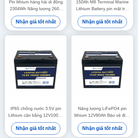
Pin lithium hàng hải di động
150Ah M8 Terminal Marine
2304Wh Năng lượng 260A
Lithium Battery pin mặt trời
Điện tích cao nhất
12,8V ABS Case
Nhận giá tốt nhất
Nhận giá tốt nhất
12,8V180Ah
IP65 chống nước 3.5V pin
Năng lượng LiFePO4 pin
Lithium cân bằng 12V100Ah
lithium 12V80Ah Bảo vệ điện
pin mặt trời Lithium
áp cao 14,6V
Nhận giá tốt nhất
Nhận giá tốt nhất