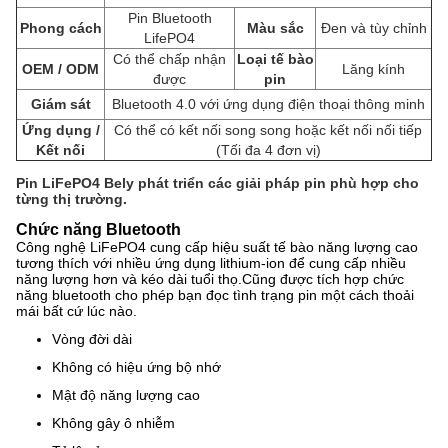
Pin Bluetooth
Phong cách
Màu sắc
Đen và tùy chỉnh
LifePO4
Có thể chấp nhận
Loại tế bào
OEM / ODM
Lăng kính
được
pin
Giám sát
Bluetooth 4.0 với ứng dụng điện thoại thông minh
Ứng dụng /
Có thể có kết nối song song hoặc kết nối nối tiếp
Kết nối
(Tối đa 4 đơn vị)
Pin LiFePO4 Bely phát triển các giải pháp pin phù hợp cho
từng thị trường.
Chức năng Bluetooth
Công nghệ LiFePO4 cung cấp hiệu suất tế bào năng lượng cao
tương thích với nhiều ứng dụng lithium-ion để cung cấp nhiều
năng lượng hơn và kéo dài tuổi thọ.Cũng được tích hợp chức
năng bluetooth cho phép bạn đọc tình trạng pin một cách thoải
mái bất cứ lúc nào.
Vòng đời dài
Không có hiệu ứng bộ nhớ
Mật độ năng lượng cao
Không gây ô nhiễm