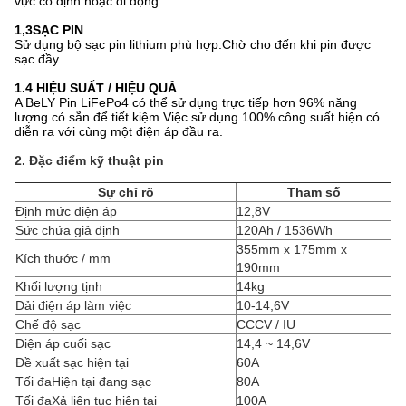
vực cố định hoặc di động.
1,3
SẠC PIN
Sử dụng bộ sạc pin lithium phù hợp.Chờ cho đến khi pin được
sạc đầy.
1.4 HIỆU SUẤT / HIỆU QUẢ
A BeLY
Pin LiFePo4 có thể sử dụng trực tiếp hơn 96% năng
lượng có sẵn để tiết kiệm.Việc sử dụng 100% công suất hiện có
diễn ra với cùng một điện áp đầu ra.
2. Đặc điểm kỹ thuật pin
Sự chỉ rõ
Tham số
Định mức điện áp
12,8V
Sức chứa giả định
120Ah / 1536Wh
355mm x 175mm x
Kích thước / mm
190mm
Khối lượng tịnh
14kg
Dải điện áp làm việc
10-14,6V
Chế độ sạc
CCCV / IU
Điện áp cuối sạc
14,4 ~ 14,6V
Đề xuất sạc hiện tại
60A
Tối đaHiện tại đang sạc
80A
Tối đaXả liên tục hiện tại
100A