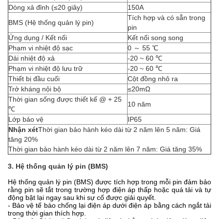
Dòng xả đỉnh (≤20 giây)
150A
Tích hợp và có sẵn trong
BMS (Hệ thống quản lý pin)
pin
Ứng dụng / Kết nối
Kết nối song song
Phạm vi nhiệt độ sạc
0 ～ 55 ℃
Dải nhiệt độ xả
-20 ~ 60 ℃
Phạm vi nhiệt độ lưu trữ
-20 ~ 60 ℃
Thiết bị đầu cuối
Cột đồng nhô ra
Trở kháng nội bộ
≤20mΩ
Thời gian sống được thiết kế @ + 25
10 năm
℃
Lớp bảo vệ
IP65
Nhận xét
Thời gian bảo hành kéo dài từ 2 năm lên 5 năm: Giá
tăng 20%
Thời gian bảo hành kéo dài từ 2 năm lên 7 năm: Giá tăng 35%
3. Hệ thống quản lý pin (BMS)
Hệ thống quản lý pin (BMS) được tích hợp trong mỗi pin đảm bảo
rằng pin sẽ tắt trong trường hợp điện áp thấp hoặc quá tải và tự
động bật lại ngay sau khi sự cố được giải quyết.
- Bảo vệ tế bào chống lại điện áp dưới điện áp bằng cách ngắt tải
trong thời gian thích hợp.