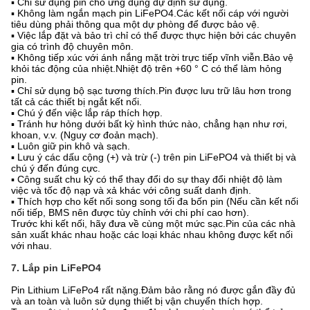
▪ Chỉ sử dụng pin cho ứng dụng dự định sử dụng.
▪ Không làm ngắn mạch pin LiFePO4.Các kết nối cáp với người
tiêu dùng phải thông qua một dự phòng để được bảo vệ.
▪ Việc lắp đặt và bảo trì chỉ có thể được thực hiện bởi các chuyên
gia có trình độ chuyên môn.
▪ Không tiếp xúc với ánh nắng mặt trời trực tiếp vĩnh viễn.Bảo vệ
khỏi tác động của nhiệt.Nhiệt độ trên +60 ° C có thể làm hỏng
pin.
▪ Chỉ sử dụng bộ sạc tương thích.Pin được lưu trữ lâu hơn trong
tất cả các thiết bị ngắt kết nối.
▪ Chú ý đến việc lắp ráp thích hợp.
▪ Tránh hư hỏng dưới bất kỳ hình thức nào, chẳng hạn như rơi,
khoan, v.v. (Nguy cơ đoản mạch).
▪ Luôn giữ pin khô và sạch.
▪ Lưu ý các dấu cộng (+) và trừ (-) trên pin LiFePO4 và thiết bị và
chú ý đến đúng cực.
▪ Công suất chu kỳ có thể thay đổi do sự thay đổi nhiệt độ làm
việc và tốc độ nạp và xả khác với công suất danh định.
▪ Thích hợp cho kết nối song song tối đa bốn pin (Nếu cần kết nối
nối tiếp, BMS nên được tùy chỉnh với chi phí cao hơn).
Trước khi kết nối, hãy đưa về cùng một mức sạc.Pin của các nhà
sản xuất khác nhau hoặc các loại khác nhau không được kết nối
với nhau.
7. Lắp pin LiFePO4
Pin Lithium LiFePo4 rất nặng.Đảm bảo rằng nó được gắn đầy đủ
và an toàn và luôn sử dụng thiết bị vận chuyển thích hợp.