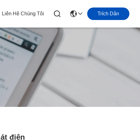
Liên Hệ Chúng Tôi
Trích Dẫn
át điện