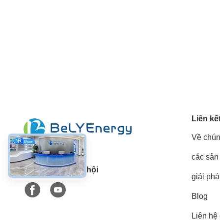
Liên kế
Về chún
các sản
Truyền thông xã hội
giải ph
Blog
Liên hệ 