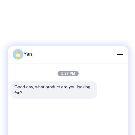
Yan
Liên lạc nhanh
1:27 PM
ĐT:
Good day, what product are you looking 
for?
86-20-82038494
E-mail
sales@szbely.com
Địa chỉ :
4/F, Tòa nhà số 1, Khu công nghiệp HuaWei