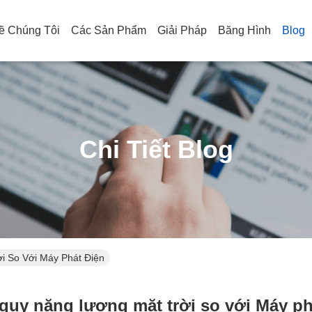
ề Chúng Tôi
Các Sản Phẩm
Giải Pháp
Băng Hình
Blog
Chi Tiết Blog
i So Với Máy Phát Điện
 quy năng lượng mặt trời so với Máy ph